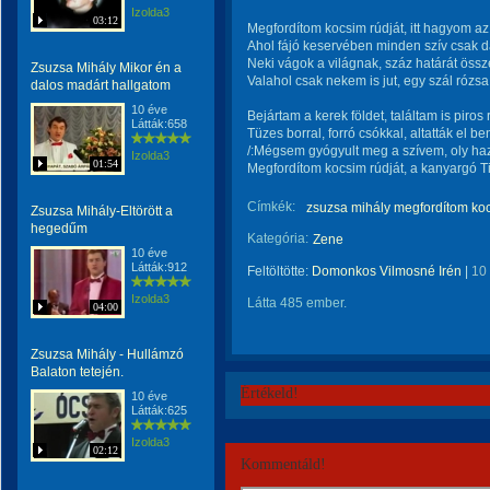
Izolda3
03:12
Megfordítom kocsim rúdját, itt hagyom az 
Ahol fájó keservében minden szív csak d
Neki vágok a világnak, száz határát össz
Zsuzsa Mihály Mikor én a
Valahol csak nekem is jut, egy szál rózsa
dalos madárt hallgatom
10 éve
Bejártam a kerek földet, találtam is piros 
Látták:658
Tüzes borral, forró csókkal, altatták el 
/:Mégsem gyógyult meg a szívem, oly haz
Izolda3
01:54
Megfordítom kocsim rúdját, a kanyargó Ti
Címkék:
zsuzsa mihály megfordítom koc
Zsuzsa Mihály-Eltörött a
hegedűm
Kategória:
Zene
10 éve
Látták:912
Feltöltötte:
Domonkos Vilmosné Irén
|
10
Izolda3
Látta 485 ember.
04:00
Zsuzsa Mihály - Hullámzó
Balaton tetején.
Értékeld!
10 éve
Látták:625
Izolda3
02:12
Kommentáld!