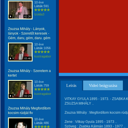
10 éve
Látták:591
Izolda3
02:26
Zsuzsa Mihály - Lányok,
lányok - Szeretőt keresek -
Gém, daru, gém, daru. gém
10 éve
Látták:1056
kustragabor
03:46
Zsuzsa Mihály - Szeretem a
kertet
10 éve
Leírás
Videó beágyazása
Látták:759
kustragabor
02:24
VITKAY GYULA 1895 - 1973. - ZSABKA K
ZSUZSA MIHÁLY ..
Zsuzsa Mihály Megfordítom
Zsuzsa Mihály : Megfordítom kocsim rúdj
kocsim rúdját flv
10 éve
Zene : Vitkay Gyula 1895 - 1973 ..
Látták:486
Szöveg : Zsabka Kálmán 1893 - 1977 ..