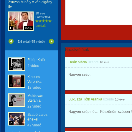
Zsuzsa Mihály A vén cigány
flv
10 éve
Látták:864
Izolda3
05:35
7/9
oldal (65 videó)
Hozzászólások
Fülöp Kató
Deák Mária
üzente
10 éve
4 videó
Nagyon szép.
Kincses
Veronika
12 videó
Moldován
Bukusza Tóth Aranka
üzente
10 éve
Stefánia
22 videó
Nagyon szép nóta ! Köszönöm szépen !
Szabó Lajos
énekel
42 videó