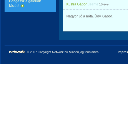
Böngéssz a galériák
Kustra Gábor
üzente
10 éve
között!
Nagyon jó a nóta. Üdv. Gábor.
© 2007 Copyright Network.hu Minden jog fenntartva.
Impre