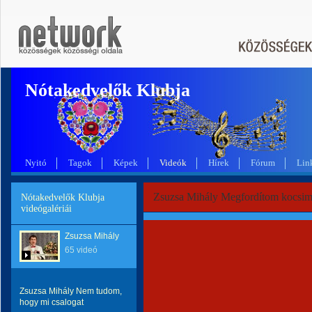
Nótakedvelők Klubja
Nyitó
Tagok
Képek
Videók
Hírek
Fórum
Lin
Zsuzsa Mihály Megfordítom kocsim 
Nótakedvelők Klubja
videógalériái
Zsuzsa Mihály
65 videó
Zsuzsa Mihály Nem tudom,
hogy mi csalogat