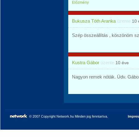
Előzmény
Bukusza Tóth Aranka
üzente
10 
Szép összeállítás , köszönöm sz
Kustra Gábor
üzente
10 éve
Nagyon remek nóták. Üdv. Gábor
© 2007 Copyright Network.hu Minden jog fenntartva.
Impre