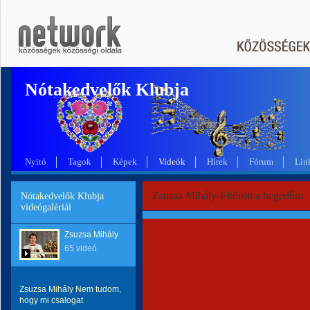
Nótakedvelők Klubja
Nyitó
Tagok
Képek
Videók
Hírek
Fórum
Lin
Zsuzsa Mihály-Eltörött a hegedűm
Nótakedvelők Klubja
videógalériái
Zsuzsa Mihály
65 videó
Zsuzsa Mihály Nem tudom,
hogy mi csalogat