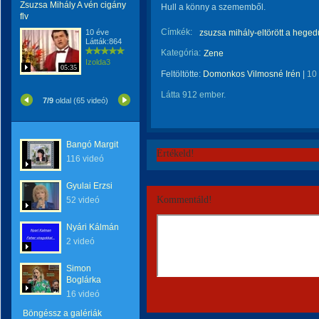
Zsuzsa Mihály A vén cigány
Hull a könny a szememből.
flv
Címkék:
10 éve
zsuzsa mihály-eltörött a hege
Látták:864
Kategória:
Zene
Izolda3
05:35
Feltöltötte:
Domonkos Vilmosné Irén
|
10
Látta 912 ember.
7/9
oldal (65 videó)
Bangó Margit
Értékeld!
116 videó
Gyulai Erzsi
Kommentáld!
52 videó
Nyári Kálmán
2 videó
Simon
Boglárka
16 videó
Böngéssz a galériák