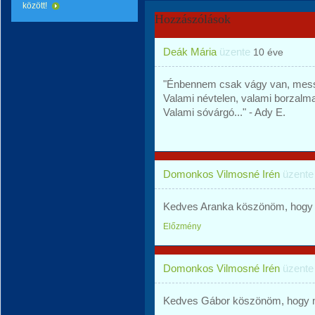
között!
Hozzászólások
Deák Mária
üzente
10 éve
"Énbennem csak vágy van, mess
Valami névtelen, valami borzalm
Valami sóvárgó..." - Ady E.
Domonkos Vilmosné Irén
üzent
Kedves Aranka köszönöm, hogy m
Előzmény
Domonkos Vilmosné Irén
üzent
Kedves Gábor köszönöm, hogy me