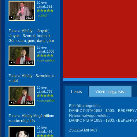
10 éve
Látták:591
Izolda3
02:26
Zsuzsa Mihály - Lányok,
lányok - Szeretőt keresek -
Gém, daru, gém, daru. gém
10 éve
Látták:1056
kustragabor
03:46
Zsuzsa Mihály - Szeretem a
kertet
10 éve
Leírás
Videó beágyazása
Látták:759
kustragabor
02:24
Eltörött a hegedűm . :
DANKÓ PISTA 1858 - 1903. - BÉKEFFY A
Nyáron vályogot vetek . :
Zsuzsa Mihály Megfordítom
DANKÓ PISTA 1858 - 1903. - BÉKEFFY A
kocsim rúdját flv
10 éve
ZSUZSA MIHÁLY ..
Látták:486