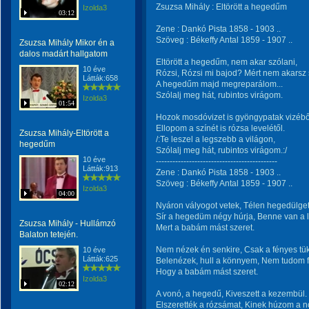
Zsuzsa Mihály : Eltörött a hegedűm
Izolda3
03:12
Zene : Dankó Pista 1858 - 1903 ..
Szöveg : Békeffy Antal 1859 - 1907 ..
Zsuzsa Mihály Mikor én a
dalos madárt hallgatom
Eltörött a hegedűm, nem akar szólani,
10 éve
Rózsi, Rózsi mi bajod? Mért nem akarsz 
Látták:658
A hegedűm majd megreparálom...
Szólalj meg hát, rubintos virágom.
Izolda3
01:54
Hozok mosdóvizet is gyöngypatak vizébő
Ellopom a színét is rózsa levelétől.
Zsuzsa Mihály-Eltörött a
/:Te leszel a legszebb a világon,
hegedűm
Szólalj meg hát, rubintos virágom.:/
10 éve
--------------------------------------------
Látták:913
Zene : Dankó Pista 1858 - 1903 ..
Szöveg : Békeffy Antal 1859 - 1907 ..
Izolda3
04:00
Nyáron vályogot vetek, Télen hegedülget
Sír a hegedüm négy húrja, Benne van a 
Zsuzsa Mihály - Hullámzó
Mert a babám mást szeret.
Balaton tetején.
Nem nézek én senkire, Csak a fényes tü
10 éve
Látták:625
Belenézek, hull a könnyem, Nem tudom f
Hogy a babám mást szeret.
Izolda3
02:12
A vonó, a hegedű, Kiveszett a kezembül.
Elszerették a rózsámat, Kinek húzom a 