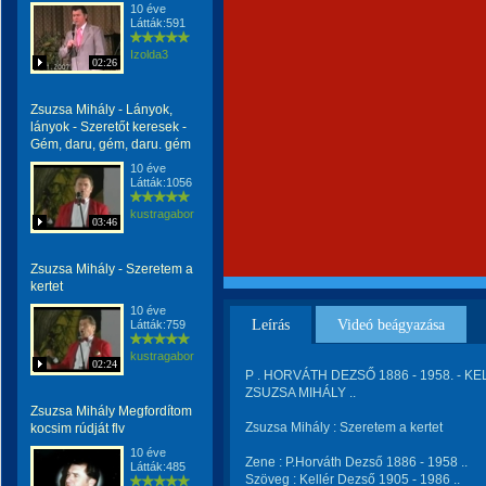
10 éve
Látták:591
Izolda3
02:26
Zsuzsa Mihály - Lányok,
lányok - Szeretőt keresek -
Gém, daru, gém, daru. gém
10 éve
Látták:1056
kustragabor
03:46
Zsuzsa Mihály - Szeretem a
kertet
10 éve
Leírás
Videó beágyazása
Látták:759
kustragabor
02:24
P . HORVÁTH DEZSŐ 1886 - 1958. - KE
ZSUZSA MIHÁLY ..
Zsuzsa Mihály Megfordítom
Zsuzsa Mihály : Szeretem a kertet
kocsim rúdját flv
10 éve
Zene : P.Horváth Dezső 1886 - 1958 ..
Látták:485
Szöveg : Kellér Dezső 1905 - 1986 ..