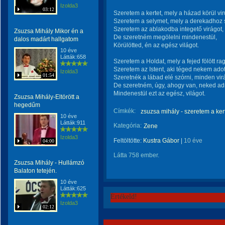
Izolda3
03:12
Szeretem a kertet, mely a házad körül vir
Szeretem a selymet, mely a derekadhoz 
Szeretem az ablakodba integető virágot,
Zsuzsa Mihály Mikor én a
De szeretném megölelni mindenestül,
dalos madárt hallgatom
Körülötted, én az egész világot.
10 éve
Látták:658
Szeretem a Holdat, mely a fejed fölött ra
Szeretem az Istent, aki téged nekem adot
Izolda3
01:54
Szeretnék a lábad elé szórni, minden vir
De szeretném, úgy, ahogy van, neked ad
Mindenestül ezt az egész, világot.
Zsuzsa Mihály-Eltörött a
hegedűm
Címkék:
zsuzsa mihály - szeretem a ker
10 éve
Látták:911
Kategória:
Zene
Izolda3
Feltöltötte:
Kustra Gábor
|
10 éve
04:00
Látta 758 ember.
Zsuzsa Mihály - Hullámzó
Balaton tetején.
10 éve
Látták:625
Értékeld!
Izolda3
02:12