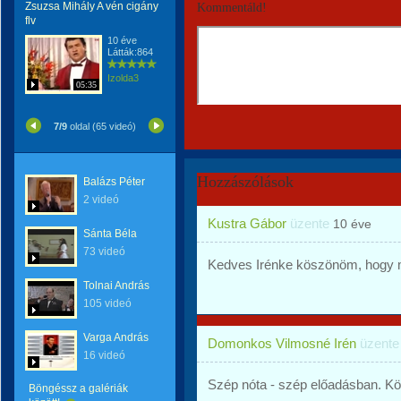
Zsuzsa Mihály A vén cigány
Kommentáld!
flv
10 éve
Látták:864
Izolda3
05:35
7/9
oldal (65 videó)
Hozzászólások
Balázs Péter
2 videó
Kustra Gábor
üzente
10 éve
Sánta Béla
73 videó
Kedves Irénke köszönöm, hogy 
Tolnai András
105 videó
Varga András
Domonkos Vilmosné Irén
üzent
16 videó
Szép nóta - szép előadásban. K
Böngéssz a galériák