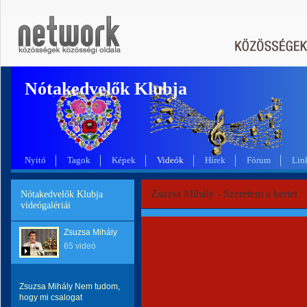
Nótakedvelők Klubja
Nyitó
Tagok
Képek
Videók
Hírek
Fórum
Lin
Zsuzsa Mihály - Szeretem a kertet
Nótakedvelők Klubja
videógalériái
Zsuzsa Mihály
65 videó
Zsuzsa Mihály Nem tudom,
hogy mi csalogat