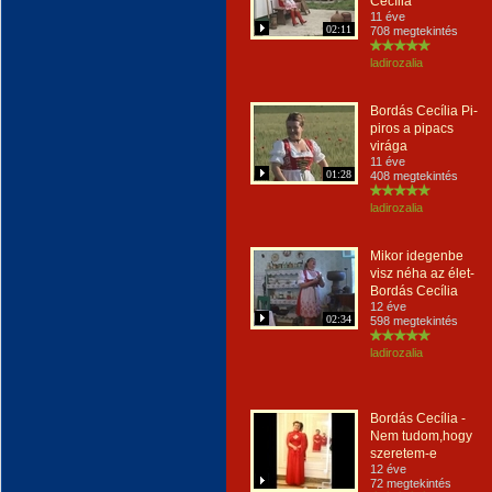
Cecília
11 éve
02:11
708 megtekintés
ladirozalia
Bordás Cecília Pi-
piros a pipacs
virága
11 éve
01:28
408 megtekintés
ladirozalia
Mikor idegenbe
visz néha az élet-
Bordás Cecília
12 éve
02:34
598 megtekintés
ladirozalia
Bordás Cecília -
Nem tudom,hogy
szeretem-e
12 éve
72 megtekintés