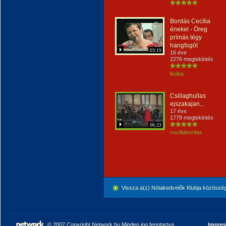
Bordás Cecília
énekel - Öreg
prímás tégy
hangfogót
03:19
16 éve
2276 megtekintés
lkoltai
Csillaghullas
ejszakajan...
17 éve
1778 megtekintés
06:23
ceciliabordas
Vissza a(z) Nótakedvelők Klubja közössé
© 2007 Copyright Network.hu Minden jog fenntartva.
Impre