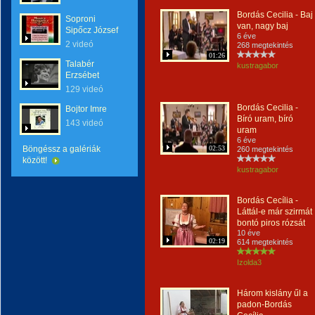
Bordás Cecilia - Baj
Soproni
van, nagy baj
Sipőcz József
6 éve
2 videó
268 megtekintés
01:26
Talabér
kustragabor
Erzsébet
129 videó
Bordás Cecilia -
Bojtor Imre
Bíró uram, bíró
143 videó
uram
6 éve
Böngéssz a galériák
02:53
260 megtekintés
között!
kustragabor
Bordás Cecília -
Láttál-e már szirmát
bontó piros rózsát
10 éve
02:19
614 megtekintés
Izolda3
Három kislány űl a
padon-Bordás