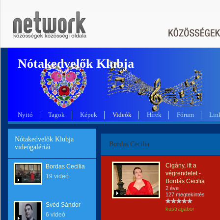
Nótakedvelők Klubja
Nyitó
Tagok
Képek
Videók
Hírek
Fórum
Lin
Nótakedvelők Klubja
Bordas Cecilia
videógalériái
Cigány, itt a
Bordas Cecilia
végrendelet -
19 videó
Bordás Cecilia
2 éve
127 megtekintés
Svéd Sándor
kustragabor
6 videó