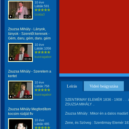
10 éve
Látták:591
Izolda3
02:26
Zsuzsa Mihály - Lányok,
lányok - Szeretőt keresek -
Gém, daru, gém, daru. gém
10 éve
Látták:1056
kustragabor
03:46
Zsuzsa Mihály - Szeretem a
kertet
10 éve
Leírás
Videó beágyazása
Látták:758
kustragabor
02:24
SZENTIRMAY ELEMÉR 1836 - 1908 . . . a
ZSUZSA MIHÁLY ..
Zsuzsa Mihály Megfordítom
Zsuzsa Mihály : Mikor én a dalos madárt
kocsim rúdját flv
10 éve
Zene, és Szöveg : Szentirmay Elemér 183
Látták:485