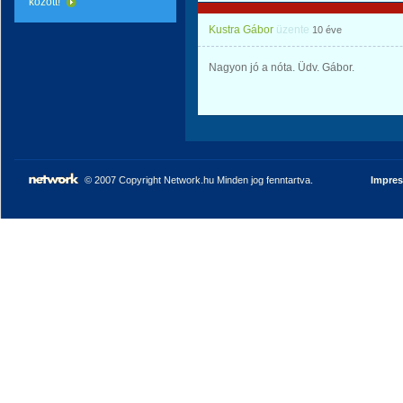
között!
Kustra Gábor
üzente
10 éve
Nagyon jó a nóta. Üdv. Gábor.
© 2007 Copyright Network.hu Minden jog fenntartva.
Impre