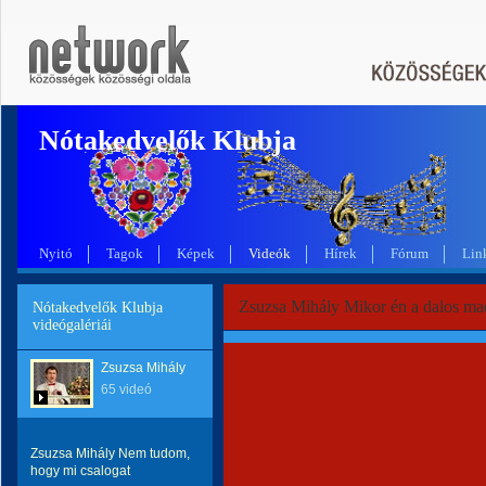
Nótakedvelők Klubja
Nyitó
Tagok
Képek
Videók
Hírek
Fórum
Lin
Zsuzsa Mihály Mikor én a dalos ma
Nótakedvelők Klubja
videógalériái
Zsuzsa Mihály
65 videó
Zsuzsa Mihály Nem tudom,
hogy mi csalogat