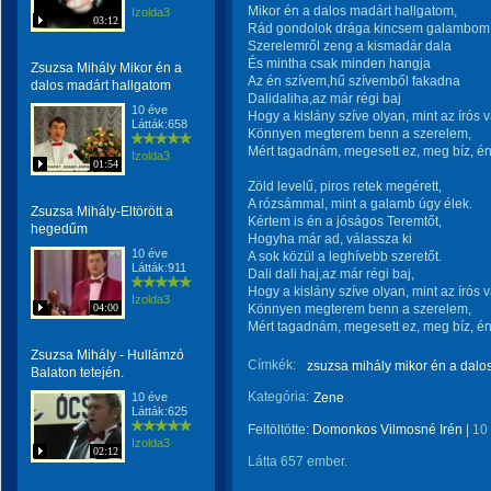
Mikor én a dalos madárt hallgatom,
Izolda3
03:12
Rád gondolok drága kincsem galambom
Szerelemről zeng a kismadár dala
És mintha csak minden hangja
Zsuzsa Mihály Mikor én a
Az én szívem,hű szívemből fakadna
dalos madárt hallgatom
Dalidaliha,az már régi baj
10 éve
Hogy a kislány szíve olyan, mint az írós v
Látták:658
Könnyen megterem benn a szerelem,
Mért tagadnám, megesett ez, meg bíz, é
Izolda3
01:54
Zöld levelű, piros retek megérett,
A rózsámmal, mint a galamb úgy élek.
Zsuzsa Mihály-Eltörött a
Kértem is én a jóságos Teremtőt,
hegedűm
Hogyha már ad, válassza ki
10 éve
A sok közül a leghívebb szeretőt.
Látták:911
Dali dali haj,az már régi baj,
Hogy a kislány szíve olyan, mint az írós v
Izolda3
04:00
Könnyen megterem benn a szerelem,
Mért tagadnám, megesett ez, meg bíz, é
Zsuzsa Mihály - Hullámzó
Címkék:
zsuzsa mihály mikor én a dalo
Balaton tetején.
Kategória:
10 éve
Zene
Látták:625
Feltöltötte:
Domonkos Vilmosné Irén
|
10
Izolda3
02:12
Látta 657 ember.