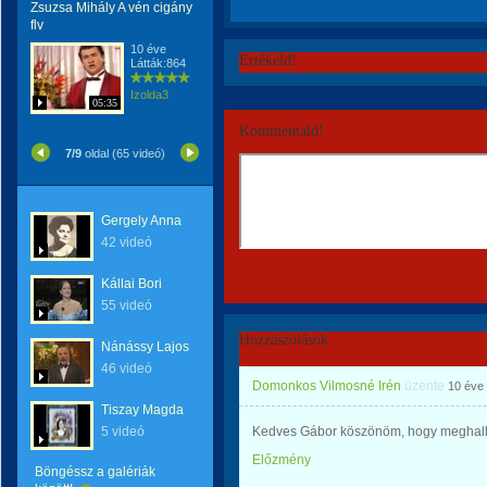
Zsuzsa Mihály A vén cigány
flv
10 éve
Értékeld!
Látták:864
Izolda3
05:35
Kommentáld!
7/9
oldal (65 videó)
Gergely Anna
42 videó
Kállai Bori
55 videó
Hozzászólások
Nánássy Lajos
46 videó
Domonkos Vilmosné Irén
üzente
10 éve
Tiszay Magda
5 videó
Kedves Gábor köszönöm, hogy meghalla
Előzmény
Böngéssz a galériák