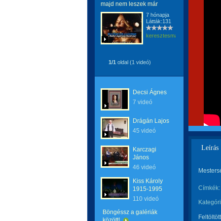
majd nem leszek már
7 hónapja
Látták:131
keresztesmanci
1/1
oldal (1 videó)
Decsi Ágnes
7 videó
Drágán Lajos
45 videó
Leírás
Karczagi
János
46 videó
Mestersé
Kiss Károly
Címkék:
1915-1995
110 videó
Kategóri
Böngéssz a galériák
Feltöltöt
között!