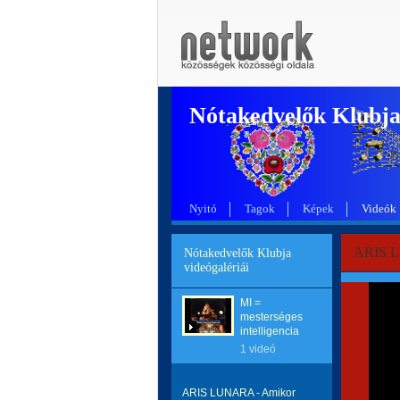
Nótakedvelők Klubj
Nyitó
Tagok
Képek
Videók
ARIS L
Nótakedvelők Klubja
videógalériái
MI =
mesterséges
intelligencia
1 videó
ARIS LUNARA - Amikor