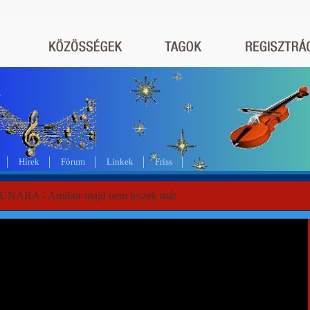
a
Hírek
Fórum
Linkek
Friss
UNARA - Amikor majd nem leszek már