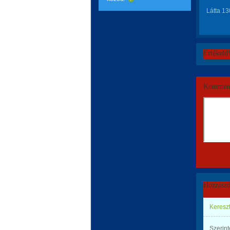
Látta 13
Értékeld
Komment
Hozzászó
Keresz
Szerint