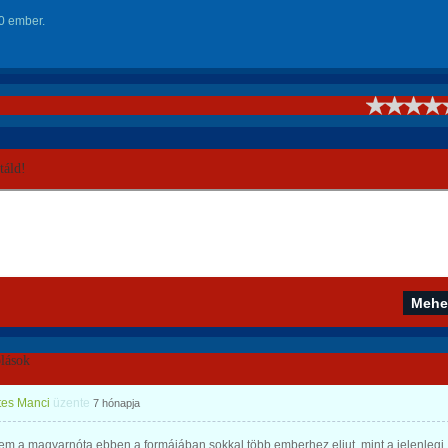
0 ember.
!
áld!
lások
tes Manci
üzente
7 hónapja
em a magyarnóta ebben a formájában sokkal több emberhez eljut, mint a jelenlegi