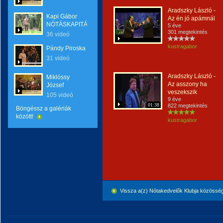
Aradszky László -
Kapi Gábor
Az én jó apámnál
NÓTÁSKAPITÁNY
5 éve
301 megtekintés
36 videó
kustragabor
Pándy Piroska
31 videó
Aradszky László -
Miklóssy
Az asszony ha
József
veszekszik
105 videó
9 éve
01:38
822 megtekintés
Böngéssz a galériák
között!
kustragabor
Vissza a(z) Nótakedvelők Klubja közössé