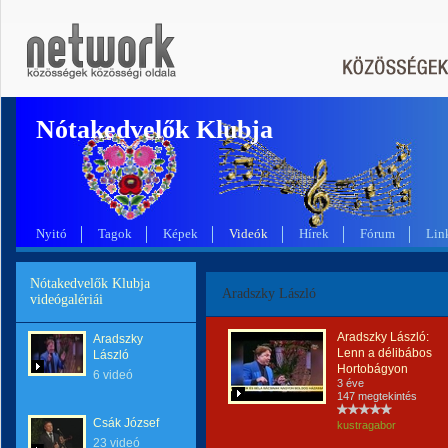
Nótakedvelők Klubja
Nyitó
Tagok
Képek
Videók
Hírek
Fórum
Lin
Nótakedvelők Klubja
Aradszky László
videógalériái
Aradszky László:
Aradszky
Lenn a délibábos
László
Hortobágyon
6 videó
3 éve
147 megtekintés
Csák József
kustragabor
23 videó