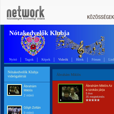
Nótakedvelők Klubja
Nyitó
Tagok
Képek
Videók
Hírek
Fórum
Lin
Nótakedvelők Klubja
Ábrahám Miklós
videógalériái
Ábrahám Miklós Az
Ábrahám
a szokás járja
Miklós
5 éve
2 videó
35 megtekintés
Gőgh Zoltán
9 videó