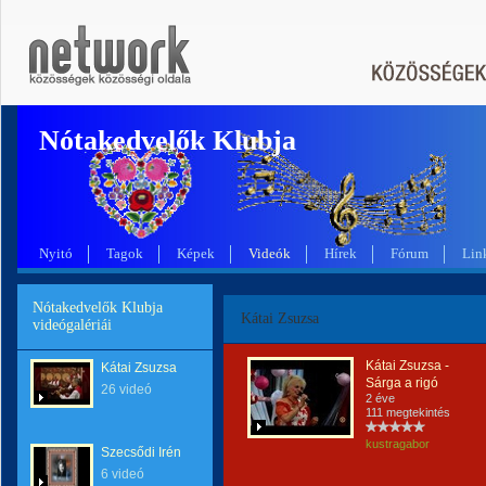
Nótakedvelők Klubja
Nyitó
Tagok
Képek
Videók
Hírek
Fórum
Lin
Nótakedvelők Klubja
Kátai Zsuzsa
videógalériái
Kátai Zsuzsa -
Kátai Zsuzsa
Sárga a rigó
26 videó
2 éve
111 megtekintés
kustragabor
Szecsődi Irén
6 videó