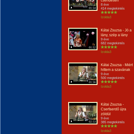
csendesen
8 éve
01:54
414 megtekintés
Izolda3
Kátai Zsuzsa - Jó a
lány, szép a lány
9 éve
682 megtekintés
01:52
Izolda3
Kátai Zsuzsa - Miért
hittem a szavának
9 éve
500 megtekintés
01:56
Izolda3
Kátai Zsuzsa -
Cserfaerdő újra
zöldül
9 éve
02:53
385 megtekintés
Izolda3