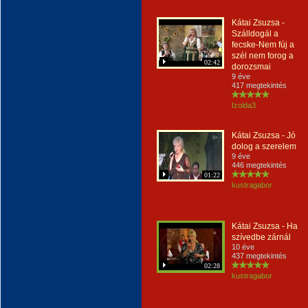
Kátai Zsuzsa -
Szálldogál a
fecske-Nem fúj a
szél nem forog a
02:42
dorozsmai
9 éve
417 megtekintés
Izolda3
Kátai Zsuzsa - Jó
dolog a szerelem
9 éve
446 megtekintés
01:22
kustragabor
Kátai Zsuzsa - Ha
szívedbe zárnál
10 éve
437 megtekintés
02:28
kustragabor