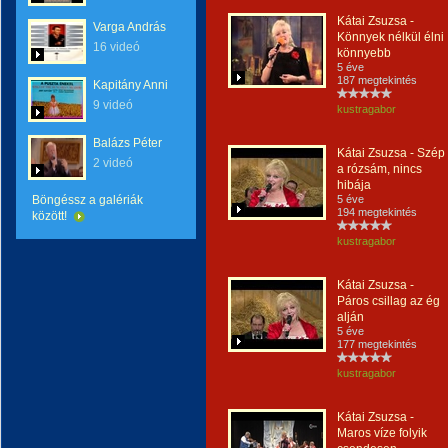
Kátai Zsuzsa -
Varga András
Könnyek nélkül élni
16 videó
könnyebb
5 éve
187 megtekintés
Kapitány Anni
9 videó
kustragabor
Balázs Péter
Kátai Zsuzsa - Szép
2 videó
a rózsám, nincs
hibája
Böngéssz a galériák
5 éve
194 megtekintés
között!
kustragabor
Kátai Zsuzsa -
Páros csillag az ég
alján
5 éve
177 megtekintés
kustragabor
Kátai Zsuzsa -
Maros víze folyik