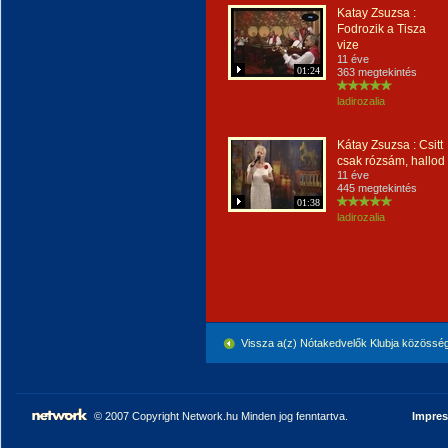
Katay Zsuzsa :
Fodrozik a Tisza
vize
11 éve
01:24
363 megtekintés
ladirozalia
Kátay Zsuzsa : Csitt
csak rózsám, hallod
11 éve
445 megtekintés
01:38
ladirozalia
Vissza a(z) Nótakedvelők Klubja közössé
© 2007 Copyright Network.hu Minden jog fenntartva.
Impre