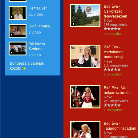
Bíró Éva -
Herr Olivér
Csíkországi
31 videó
fenyvesekben
3 éve
155 megtekintés
Rigó Mónika
2 videó
kustragabor
Pál István
Bíró Éva -
Szalonna
Asztalomon
2 videó
badacsonyi
4 éve
Böngéssz a galériák
183 megtekintés
között!
kustragabor
Bíró Éva - Van
nekem szeretőm
6 éve
215 megtekintés
kustragabor
Bíró Éva -
Tagadom, tagadom
6 éve
229 megtekintés