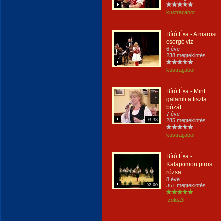
kustragabor
Bíró Éva - A marosi
csorgó víz
6 éve
238 megtekintés
kustragabor
Bíró Éva - Mint
galamb a tiszta
búzát
7 éve
03:33
285 megtekintés
kustragabor
Bíró Éva -
Kalapomon piros
rózsa
8 éve
02:00
361 megtekintés
Izolda3