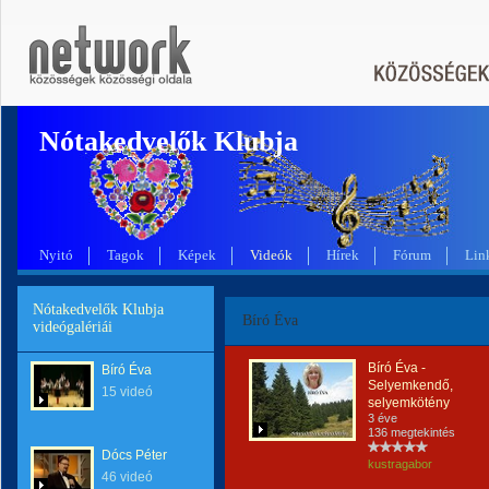
Nótakedvelők Klubja
Nyitó
Tagok
Képek
Videók
Hírek
Fórum
Lin
Nótakedvelők Klubja
Bíró Éva
videógalériái
Bíró Éva -
Bíró Éva
Selyemkendő,
15 videó
selyemkötény
3 éve
136 megtekintés
Dócs Péter
kustragabor
46 videó