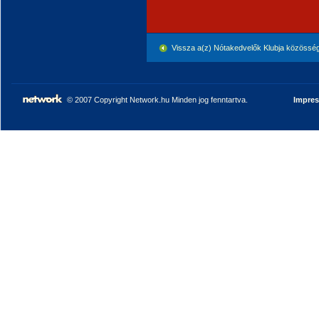
Vissza a(z) Nótakedvelők Klubja közössé
© 2007 Copyright Network.hu Minden jog fenntartva.
Impre