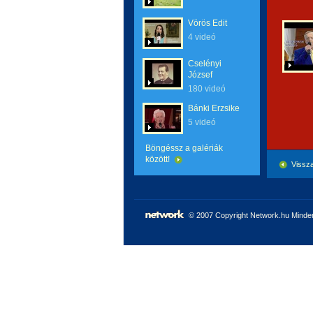
Vörös Edit
4 videó
Cselényi
József
180 videó
Bánki Erzsike
5 videó
Böngéssz a galériák
között!
Vissza
© 2007 Copyright Network.hu Minden 