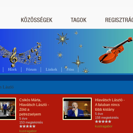
a
Hírek
Fórum
Linkek
Friss
h László
Csikós Márta,
Hlavátsch László -
Hlavátsch László -
A faluban nincs
Zöld a
több kislány
5 éve
petrezselyem
158 megtekintés
5 éve
153 megtekintés
kustragabor
kustragabor