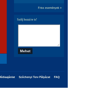
Friss események »
Szólj hozzá te is!
édiaajánlat
Széchenyi Terv Pályázat
FAQ