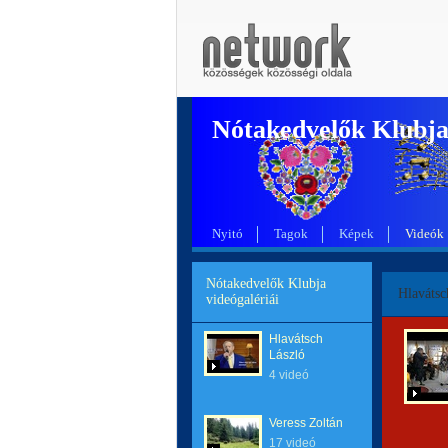
Nótakedvelők Klubj
Nyitó
Tagok
Képek
Videók
Nótakedvelők Klubja
Hlavátsc
videógalériái
Hlavátsch
László
4 videó
Veress Zoltán
17 videó