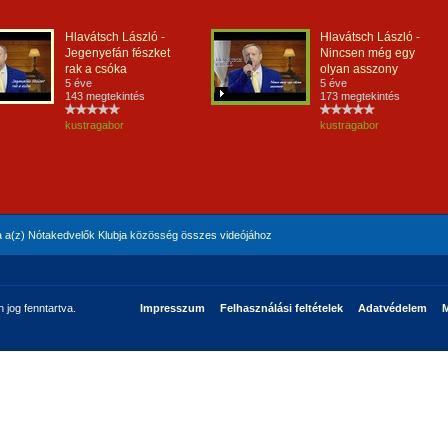
Hlavátsch László -
Hlavátsch László -
Jegenyefán fészket
Nincsen még egy
rak a csóka
olyan asszony
5 éve
5 éve
143 megtekintés
173 megtekintés
kustragabor
kustragabor
 a(z) Nótakedvelők Klubja közösség összes videójához
jog fenntartva.
Impresszum
Felhasználási feltételek
Adatvédelem
M