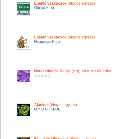
Éneklő Szakácsok
(blogbejegyzés)
Gönyű Klub
Éneklő Szakácsok
(blogbejegyzés)
Nyugdíjas Klub
Nótakedvelők Klubja
(kép)
,
Nemzeti Muzsika
Ajánlom
(blogbejegyzés)
N Y U G I KLUB
Figyelem Olvasd el
(blogbejegyzés)