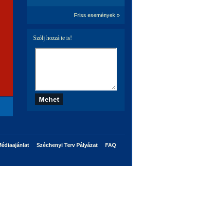
Friss események »
Szólj hozzá te is!
édiaajánlat
Széchenyi Terv Pályázat
FAQ