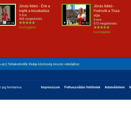
Jónás Ildikó - Érik a
Jónás Ildikó -
hajlik a búzakalász
Fodrozik a Tisza
9 éve
víze
406 megtekintés
9 éve
01:18
01:03
573 megtekintés
kustragabor
kustragabor
 a(z) Nótakedvelők Klubja közösség összes videójához
jog fenntartva.
Impresszum
Felhasználási feltételek
Adatvédelem
M