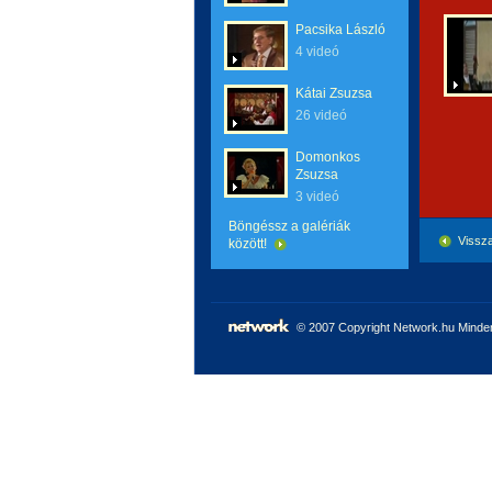
Pacsika László
4 videó
Kátai Zsuzsa
26 videó
Domonkos
Zsuzsa
3 videó
Böngéssz a galériák
Vissza
között!
© 2007 Copyright Network.hu Minden 