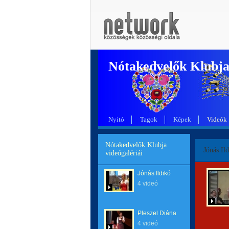
Nótakedvelők Klubj
Nyitó
Tagok
Képek
Videók
Nótakedvelők Klubja
Jónás Il
videógalériái
Jónás Ildikó
4 videó
Pleszel Diána
4 videó