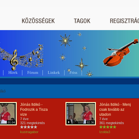
a
Hírek
Fórum
Linkek
Friss
dikó
Jónás Ildikó -
Jónás Ildikó - Menj
Fodrozik a Tisza
csak tovább az
vize
utadon
7 éve
7 éve
01:04
02:36
321 megtekintés
361 megtekintés
kustragabor
Izolda3