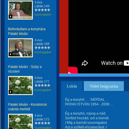
3 éve
Látták:149
kustragabor
Befordultam a konyhára
Pataki István
4 éve
Látták:168
kustragabor
Pataki István - Szép a
rózsám
4 éve
Látták:177
Leírás
Videó beágyazása
kustragabor
Ég a kunyhó . . : NÉPDAL ..
PATAKI ISTVÁN 1954 - 2008 ...
Pataki István - Kondorosi
csárda mellett
Ég a kunyhó, ropog a nád.
4 éve
Sorítsd hozzád, azt a barnát.
Látták:172
/:Míg a barnát szorongatod.
Azt a szőkét elszalasztod.:/
kustragabor