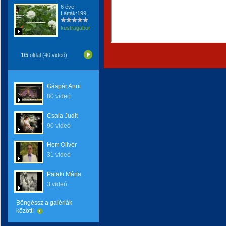
6 éve
Látták:199
kustragabor
1/5
oldal (40 videó)
Gáspár Anni
80 videó
Csala Judit
90 videó
Herr Olivér
31 videó
Pataki Mária
3 videó
Böngéssz a galériák
között!