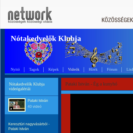
Nótakedvelők Klubja
Nyitó
Tagok
Képek
Videók
Hírek
Fórum
Lin
Pataki István - Ég a kunyhó
Nótakedvelők Klubja
videógalériái
Pataki István
40 videó
Keresztúri nagyvásárból -
Pataki István