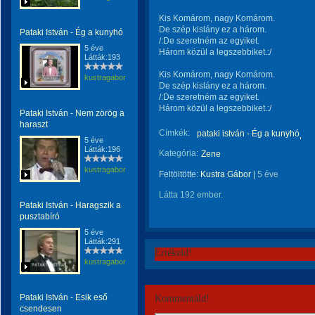
Kis Komárom, nagy Komárom.
De szép kislány ez a három.
Pataki István - Ég a kunyhó
/:De szeretném az egyiket.
5 éve
Három közül a legszebbiket.:/
Látták:193
Kis Komárom, nagy Komárom.
kustragabor
De szép kislány ez a három.
/:De szeretném az egyiket.
Három közül a legszebbiket.:/
Pataki István - Nem zörög a
haraszt
Címkék:
pataki istván - Ég a kunyhó
5 éve
Látták:196
Kategória:
Zene
kustragabor
Feltöltötte:
Kustra Gábor
|
5 éve
Látta 192 ember.
Pataki István - Haragszik a
pusztabíró
5 éve
Látták:291
Értékeld!
kustragabor
Pataki István - Esik eső
Kommentáld!
csendesen