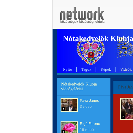
Nótakedvelők Klubj
Nyitó
Tagok
Képek
Videók
Nótakedvelők Klubja
Páva Ján
videógalériái
Páva János
3 videó
Rigó Ferenc
16 videó