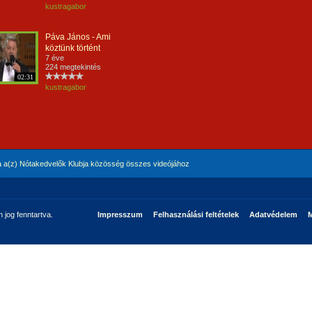
kustragabor
Páva János - Ami
köztünk történt
7 éve
224 megtekintés
02:31
kustragabor
 a(z) Nótakedvelők Klubja közösség összes videójához
jog fenntartva.
Impresszum
Felhasználási feltételek
Adatvédelem
M