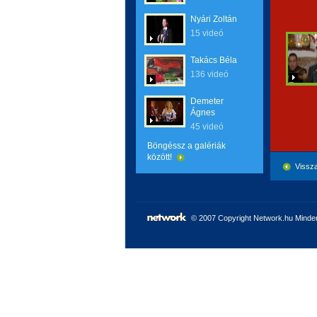
Nyári Zoltán
15 videó
Takács Béla
136 videó
Demeter
Ágnes
45 videó
Böngéssz a galériák
között!
Vissza
© 2007 Copyright Network.hu Minden 