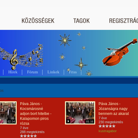
a
Hírek
Fórum
Linkek
Friss
os
Páva János -
Páva János -
Kocsmárosné
Józanságra nagy
adjon bort hitelbe -
bennem az akarat
7 éve
Kalapomon piros
02:54
01:16
230 megtekintés
rózsa
7 éve
kustragabor
288 megtekintés