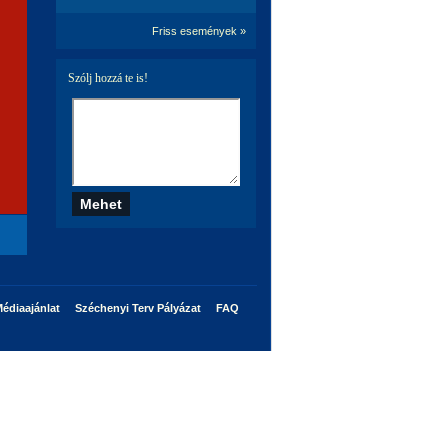
Friss események »
Szólj hozzá te is!
édiaajánlat
Széchenyi Terv Pályázat
FAQ