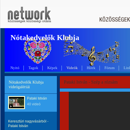
Nótakedvelők Klubja
Nyitó
Tagok
Képek
Videók
Hírek
Fórum
Lin
Pataki István - Szép a rózsám
Nótakedvelők Klubja
videógalériái
Pataki István
40 videó
Keresztúri nagyvásárból -
Pataki István