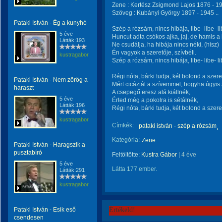
Zene : Kertész Zsigmond Lajos 1876 - 19
Szöveg : Kubányi György 1897 - 1945 ..
Pataki István - Ég a kunyhó
Szép a rózsám, nincs hibája, libe- libe- l
5 éve
Huncut adta csókos ajka, jaj, de hamis a
Látták:193
Ne csudálja, ha hibája nincs néki, (hisz)
Én vagyok a szeretője, szívbéli.
kustragabor
Szép a rózsám, nincs hibája, libe- libe- l
Régi nóta, bárki tudja, két bolond a szer
Pataki István - Nem zörög a
Mért cicáztál a szívemmel, hogyha úgyis
haraszt
A csepegő eresz alá kiállnék,
5 éve
Érted még a pokolra is sétálnék,
Látták:196
Régi nóta, bárki tudja, két bolond a szer
kustragabor
Címkék:
pataki istván - szép a rózsám
Kategória:
Zene
Pataki István - Haragszik a
pusztabíró
Feltöltötte:
Kustra Gábor
|
4 éve
5 éve
Látta 177 ember.
Látták:291
kustragabor
Pataki István - Esik eső
Értékeld!
csendesen