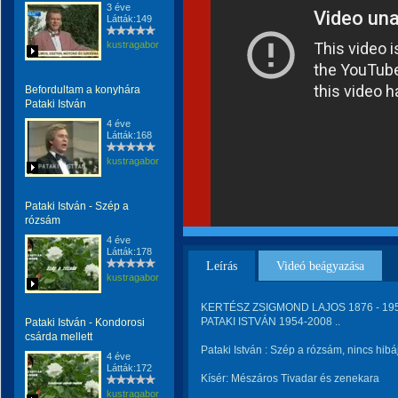
3 éve
Látták:149
kustragabor
Befordultam a konyhára
Pataki István
4 éve
Látták:168
kustragabor
Pataki István - Szép a
rózsám
4 éve
Látták:178
Leírás
Videó beágyazása
kustragabor
KERTÉSZ ZSIGMOND LAJOS 1876 - 1953
PATAKI ISTVÁN 1954-2008 ..
Pataki István - Kondorosi
csárda mellett
Pataki István : Szép a rózsám, nincs hibá
4 éve
Látták:172
Kísér: Mészáros Tivadar és zenekara
kustragabor