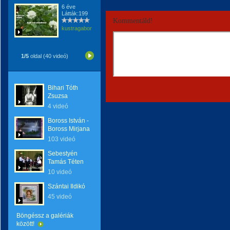
6 éve
Látták:199
Kommentáld!
kustragabor
1/5
oldal (40 videó)
Bihari Tóth
Zsuzsa
4 videó
Boross István -
Boross Mirjana
103 videó
Sebestyén
Tamás Téten
10 videó
Szántai Ildikó
45 videó
Böngéssz a galériák
között!