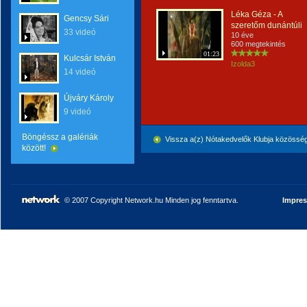
Léka Géza - A
Gencsy Sári
szeretőm dunántúli
33 videó
10 éve
600 megtekintés
01:23
Kulcsár István
Izolda3
14 videó
Újváry Károly
9 videó
Böngéssz a galériák
Vissza a(z) Nótakedvelők Klubja közössé
között!
© 2007 Copyright Network.hu Minden jog fenntartva.
Impre