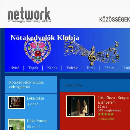
Nótakedvelők Klubja
Nyitó
Tagok
Képek
Videók
Hírek
Fórum
Lin
Nótakedvelők Klubja
Léka Géza
videógalériái
Léka Géza - Kérges
Léka Géza
a tenyerem
3 videó
10 éve
543 megtekintés
00:43
kustragabor
Dóka Zsuzsa
83 videó