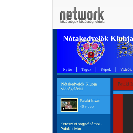
Nótakedvelők Klubj
Nyitó
Tagok
Képek
Videók
Pataki I
Nótakedvelők Klubja
videógalériái
Pataki István
40 videó
Keresztúri nagyvásárból -
Pataki István