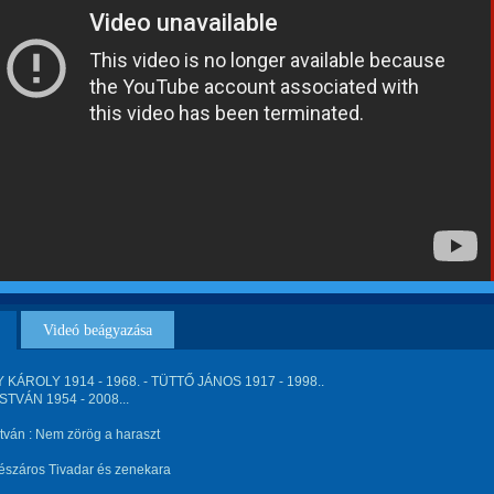
Videó beágyazása
KÁROLY 1914 - 1968. - TÜTTŐ JÁNOS 1917 - 1998..
ISTVÁN 1954 - 2008...
stván : Nem zörög a haraszt
észáros Tivadar és zenekara