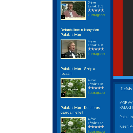
3 éve
Látták:151
kustragabor
Befordultam a konyhára
Pataki István
4 éve
Látták:168
kustragabor
Pataki István - Szép a
rózsám
4 éve
Látták:178
Leírás
kustragabor
MORVAY 
PATAKI 
Pataki István - Kondorosi
csárda mellett
Pataki I
4 éve
Látták:172
Kísér: M
kustragabor