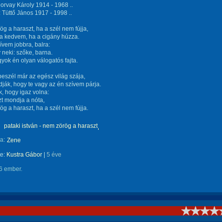
orvay Károly 1914 - 1968 ..
 Tüttő János 1917 - 1998 ..
g a haraszt, ha a szél nem fújja,
a kedvem, ha a cigány húzza.
zívem jobbra, balra:
neki: szőke, barna.
ok én olyan válogatós fajta.
eszél már az egész világ szája,
ják, hogy te vagy az én szívem párja.
, hogy igaz volna:
t mondja a nóta,
g a haraszt, ha a szél nem fújja.
pataki istván - nem zörög a haraszt
a:
Zene
te:
Kustra Gábor
|
5 éve
6 ember.
!