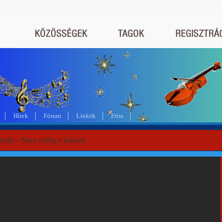
a
Hírek
Fórum
Linkek
Friss
stván - Nem zörög a haraszt