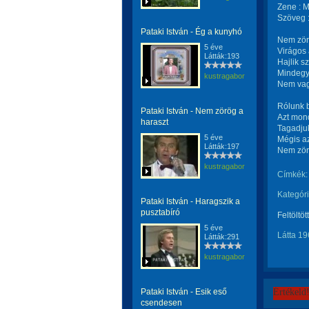
Zene : M
Szöveg :
Pataki István - Ég a kunyhó
Nem zörö
5 éve
Virágos 
Látták:193
Hajlik s
Mindegy 
kustragabor
Nem vagy
Rólunk b
Pataki István - Nem zörög a
Azt mond
haraszt
Tagadjuk
5 éve
Mégis az
Látták:197
Nem zörö
kustragabor
Címkék:
Kategóri
Pataki István - Haragszik a
pusztabíró
Feltöltöt
5 éve
Látta 19
Látták:291
kustragabor
Pataki István - Esik eső
Értékeld
csendesen