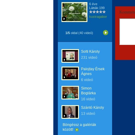
6 éve
Látták:199
Komment
kustragabor
1/5
oldal (40 videó)
Solti Károly
231 videó
Palojtay Érsek
Ágnes
6 videó
Simon
Boglárka
16 videó
Szántó Károly
13 videó
Böngéssz a galériák
között!