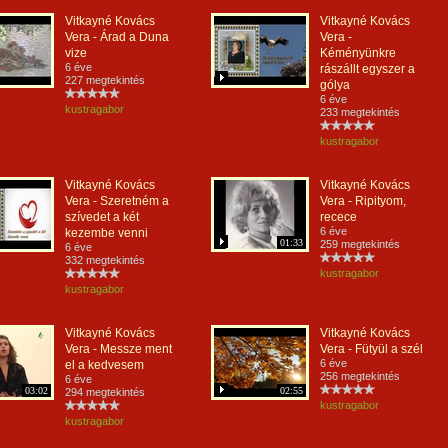
Vitkayné Kovács
Vitkayné Kovács
Vera - Árad a Duna
Vera -
vize
Kéményünkre
6 éve
rászállt egyszer a
227 megtekintés
gólya
6 éve
kustragabor
233 megtekintés
kustragabor
Vitkayné Kovács
Vitkayné Kovács
Vera - Szeretném a
Vera - Ripityom,
szívedet a két
recece
6 éve
kezembe venni
01:33
259 megtekintés
6 éve
332 megtekintés
kustragabor
kustragabor
Vitkayné Kovács
Vitkayné Kovács
Vera - Messze ment
Vera - Fütyül a szél
6 éve
el a kedvesem
256 megtekintés
6 éve
03:02
02:55
294 megtekintés
kustragabor
kustragabor