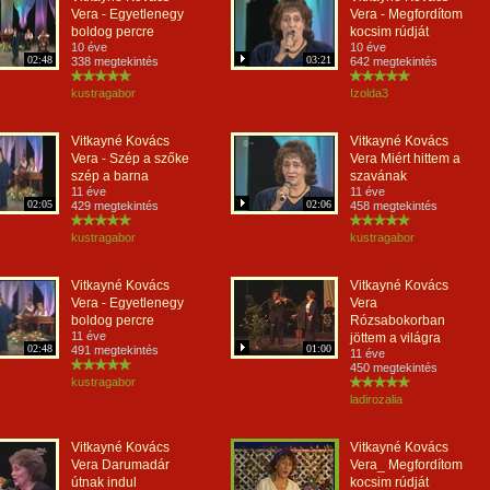
Vera - Egyetlenegy
Vera - Megfordítom
boldog percre
kocsim rúdját
10 éve
10 éve
02:48
03:21
338 megtekintés
642 megtekintés
kustragabor
Izolda3
Vitkayné Kovács
Vitkayné Kovács
Vera - Szép a szőke
Vera Miért hittem a
szép a barna
szavának
11 éve
11 éve
02:05
02:06
429 megtekintés
458 megtekintés
kustragabor
kustragabor
Vitkayné Kovács
Vitkayné Kovács
Vera - Egyetlenegy
Vera
boldog percre
Rózsabokorban
11 éve
jöttem a világra
02:48
01:00
491 megtekintés
11 éve
450 megtekintés
kustragabor
ladirozalia
Vitkayné Kovács
Vitkayné Kovács
Vera Darumadár
Vera_ Megfordítom
útnak indul
kocsim rúdját