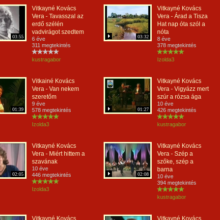
Vitkayné Kovács
Vitkayné Kovács
Vera - Tavasszal az
Vera - Árad a Tisza
erdő szélén
Hat nap óta szól a
vadvirágot szedtem
nóta
03:55
03:32
6 éve
8 éve
311 megtekintés
378 megtekintés
kustragabor
Izolda3
Vitkainé Kovács
Vitkayné Kovács
Vera - Van nekem
Vera - Vigyázz mert
szeretőm
szúr a rózsa ága
9 éve
10 éve
01:39
01:27
578 megtekintés
426 megtekintés
Izolda3
kustragabor
Vitkayné Kovács
Vitkayné Kovács
Vera - Miért hittem a
Vera - Szép a
szavának
szőke, szép a
10 éve
barna
02:05
02:08
446 megtekintés
10 éve
394 megtekintés
Izolda3
kustragabor
Vitkayné Kovács
Vitkayné Kovács