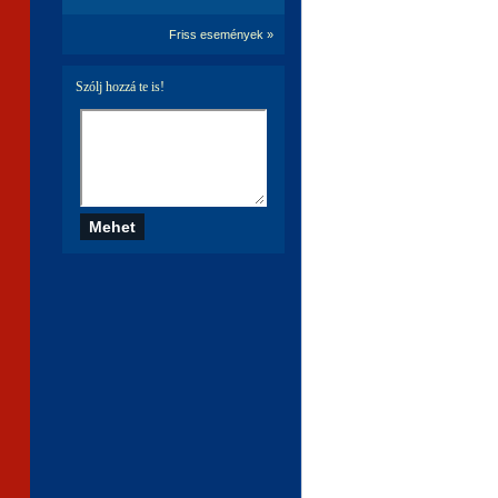
Friss események »
Szólj hozzá te is!