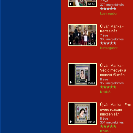
7 éve
02:01
372 megtekintés
kustragabor
Újvári Marika -
Kertes ház
7 éve
305 megtekintés
01:45
kustragabor
Újvári Marika -
Végig megyek a
monoki főutcán
8 éve
00:52
350 megtekintés
Izolda3
Újvári Marika - Erre
gyere rózsám
nincsen sár
8 éve
01:38
354 megtekintés
Izolda3