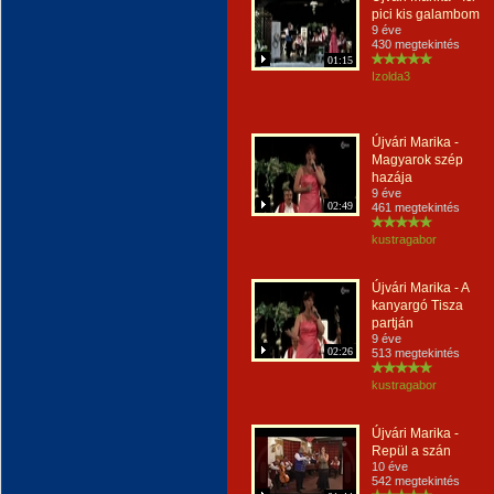
pici kis galambom
9 éve
430 megtekintés
01:15
Izolda3
Újvári Marika -
Magyarok szép
hazája
9 éve
02:49
461 megtekintés
kustragabor
Újvári Marika - A
kanyargó Tisza
partján
9 éve
02:26
513 megtekintés
kustragabor
Újvári Marika -
Repül a szán
10 éve
542 megtekintés