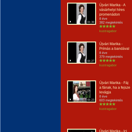
Újvári Marika - A
vásárhelyi híres
promenádon
8 éve
01:30
382 megtekintés
kustragabor
Újvári Marika -
Prímás a bandával
8 éve
379 megtekintés
01:27
kustragabor
Újvári Marika - Fáj
a fának, ha a fejsze
levágja
8 éve
01:23
603 megtekintés
kustragabor
Újvári Marika - Ici