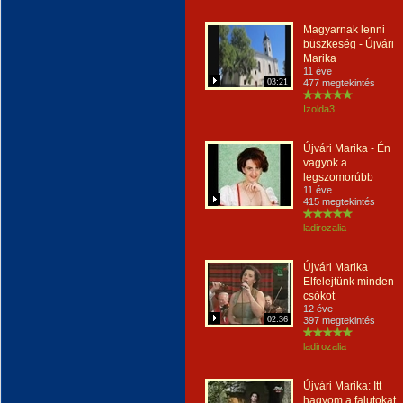
Magyarnak lenni
büszkeség - Újvári
Marika
11 éve
03:21
477 megtekintés
Izolda3
Újvári Marika - Én
vagyok a
legszomorúbb
11 éve
415 megtekintés
ladirozalia
Újvári Marika
Elfelejtünk minden
csókot
12 éve
02:36
397 megtekintés
ladirozalia
Újvári Marika: Itt
hagyom a falutokat