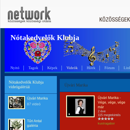
Nótakedvelők Klubja
Nyitó
Tagok
Képek
Videók
Hírek
Fórum
Lin
Nótakedvelők Klubja
Újvári Marika
videógalériái
Újvári Marika -
Újvári Marika
Vége, vége, vége
87 videó
már
2 éve
115 megtekintés
Tűri Antal
kustragabor
galéria