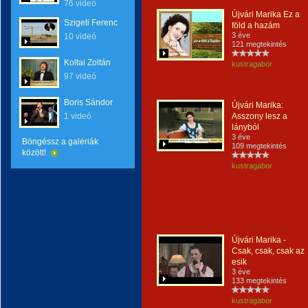
76 videó
Újvári Marika Ez a
Szigeti Ferenc
föld a hazám
3 éve
10 videó
121 megtekintés
Koltai Zoltán
kustragabor
97 videó
Boris Sándor
Újvári Marika:
1 videó
Asszony lesz a
lányból
3 éve
Böngéssz a galériák
109 megtekintés
között!
kustragabor
Újvári Marika -
Csak, csak, csak az
esik
3 éve
133 megtekintés
kustragabor