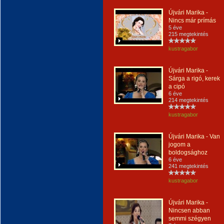
Újvári Marika -
Nincs már prímás
5 éve
215 megtekintés
kustragabor
Újvári Marika -
Sárga a rigó, kerek
a cipó
6 éve
214 megtekintés
kustragabor
Újvári Marika - Van
jogom a
boldogsághoz
6 éve
241 megtekintés
kustragabor
Újvári Marika -
Nincsen abban
semmi szégyen