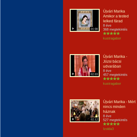
Újvári Marika
Amikor a tested
lelked fárad
8 éve
01:00
368 megtekintés
kustragabor
Újvári Marika -
Józsi bácsi
udvarában
8 éve
02:03
457 megtekintés
kustragabor
Újvári Marika - Mért
nincs minden
háznak
8 éve
02:12
527 megtekintés
Izolda3