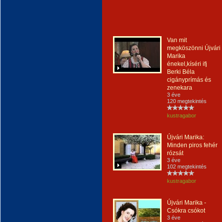
Van mit
megköszönni Újvári
Marika
énekel,kíséri ifj
Berki Béla
cigányprímás és
zenekara
3 éve
120 megtekintés
kustragabor
Újvári Marika:
Minden piros fehér
rózsát
3 éve
102 megtekintés
kustragabor
Újvári Marika -
Csókra csókot
3 éve