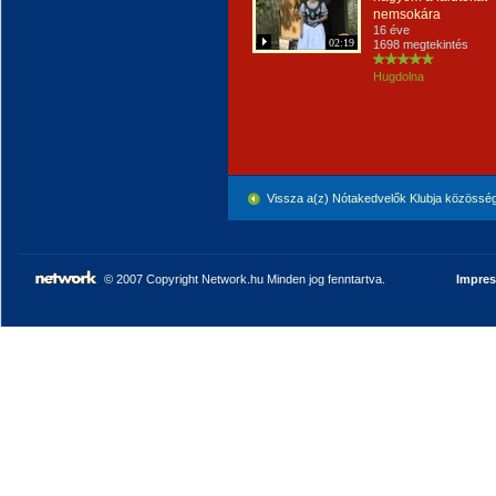
nemsokára
16 éve
02:19
1698 megtekintés
Hugdolna
Vissza a(z) Nótakedvelők Klubja közössé
© 2007 Copyright Network.hu Minden jog fenntartva.
Impre