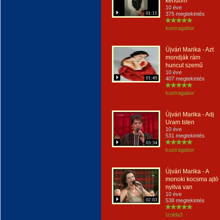
kendőm
10 éve
01:11
375 megtekintés
kustragabor
Újvári Marika - Azt
mondják rám
huncut szemű
10 éve
01:49
407 megtekintés
kustragabor
Újvári Marika - Adj
Uram Isten
10 éve
531 megtekintés
03:34
kustragabor
Újvári Marika - A
monoki kocsma ajtó
nyitva van
10 éve
02:03
538 megtekintés
Izolda3