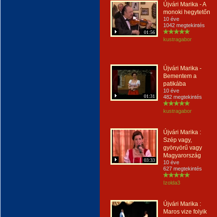
Újvári Marika - A
monoki hegytetőn
10 éve
1042 megtekintés
01:56
kustragabor
Újvári Marika -
Bementem a
patikába
10 éve
01:31
482 megtekintés
kustragabor
Újvári Marika :
Szép vagy,
gyönyörű vagy
Magyarország
03:33
10 éve
627 megtekintés
Izolda3
Újvári Marika :
Maros vize folyik