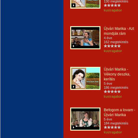
130 megtekintés
kustragabor
Újvári Marika - Azt
mondják rám
4 éve
162 megtekintés
kustragabor
Újvári Marika -
Vékony deszka,
kerítés
5 éve
186 megtekintés
kustragabor
Befogom a lovam -
Újvári Marika
5 éve
184 megtekintés
kustragabor