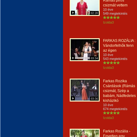
Rámás piros
csizmát vettem
10 éve
02:20
549 megtekintés
Izolda3
FARKAS ROZÁLIA :
Vándorfelhők fenn
az égen
10 éve
03:34
543 megtekintés
Izolda3
Farkas Rozika
Csárdások (Rámás
csizmát, Szép a
babám, Nádfedeles
03:56
kisházikó
10 éve
674 megtekintés
Izolda3
Farkas Rozália -
Egyetlen egy