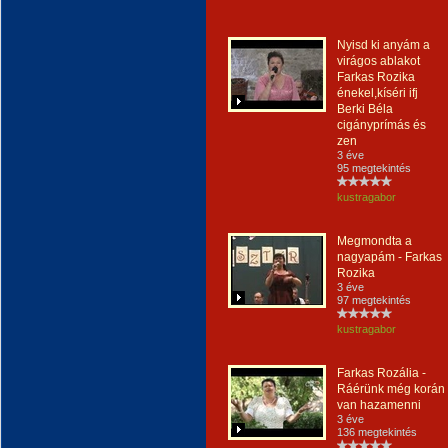
Nyisd ki anyám a
virágos ablakot
Farkas Rozika
énekel,kíséri ifj
Berki Béla
cigányprímás és
zen
3 éve
95 megtekintés
kustragabor
Megmondta a
nagyapám - Farkas
Rozika
3 éve
97 megtekintés
kustragabor
Farkas Rozália -
Ráérünk még korán
van hazamenni
3 éve
136 megtekintés