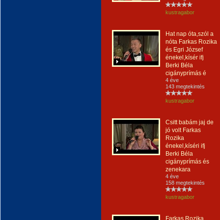
kustragabor
Hat nap óta,szól a
nóta Farkas Rozika
és Egri József
énekel,kísér ifj
Berki Béla
cigányprímás é
4 éve
143 megtekintés
kustragabor
Csitt babám jaj de
jó volt Farkas
Rozika
énekel,kíséri ifj
Berki Béla
cigányprímás és
zenekara
4 éve
158 megtekintés
kustragabor
Farkas Rozika