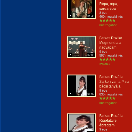
Répa, répa,
sárgarépa
8 éve
01:49
460 megtekintés
kustragabor
Farkas Rozika -
Megmondta a
nagyapám
9 éve
02:03
597 megtekintés
Izolda3
Farkas Rozália -
Sarkon van a Pista
bácsi tanyája
9 éve
01:07
835 megtekintés
kustragabor
Farkas Rozália -
Rigófüttyre
ébredtem
9 éve