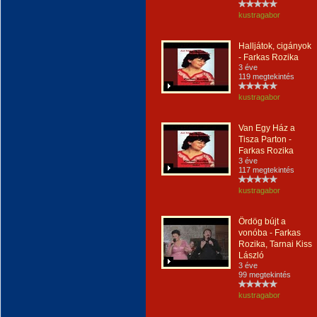
kustragabor
Halljátok, cigányok
- Farkas Rozika
3 éve
119 megtekintés
kustragabor
Van Egy Ház a
Tisza Parton -
Farkas Rozika
3 éve
117 megtekintés
kustragabor
Ördög bújt a
vonóba - Farkas
Rozika, Tarnai Kiss
László
3 éve
99 megtekintés
kustragabor