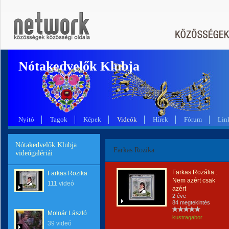
Nótakedvelők Klubja
Nyitó
Tagok
Képek
Videók
Hírek
Fórum
Lin
Nótakedvelők Klubja
Farkas Rozika
videógalériái
Farkas Rozália :
Farkas Rozika
Nem azért csak
111 videó
azért
2 éve
84 megtekintés
Molnár László
kustragabor
39 videó