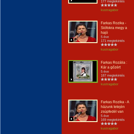
177 megtekintés
kustragabor
Farkas Rozika -
Siófokra megy a
hajó
5 éve
171 megtekintés
kustragabor
Farkas Rozália :
Kár a gőzért
5 éve
187 megtekintés
kustragabor
Farkas Rozika - A
házunk tetején
zsúpfedél van
5 éve
169 megtekintés
kustragabor