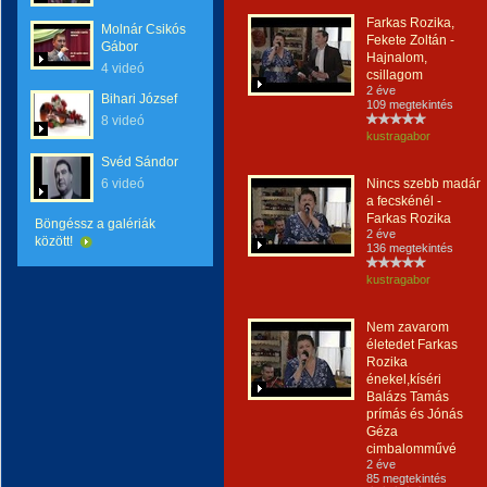
Farkas Rozika,
Molnár Csikós
Fekete Zoltán -
Gábor
Hajnalom,
4 videó
csillagom
2 éve
Bihari József
109 megtekintés
8 videó
kustragabor
Svéd Sándor
6 videó
Nincs szebb madár
a fecskénél -
Farkas Rozika
Böngéssz a galériák
2 éve
között!
136 megtekintés
kustragabor
Nem zavarom
életedet Farkas
Rozika
énekel,kíséri
Balázs Tamás
prímás és Jónás
Géza
cimbalomművé
2 éve
85 megtekintés