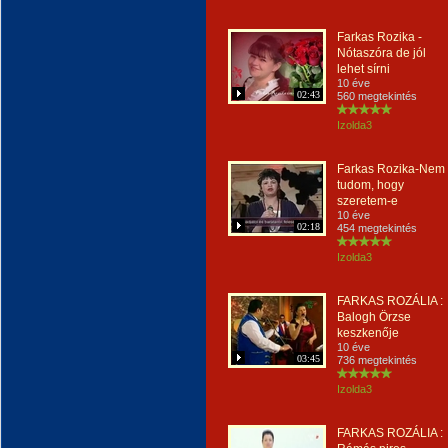
Farkas Rozika -
Nótaszóra de jól
lehet sírni
10 éve
02:43
560 megtekintés
Izolda3
Farkas Rozika-Nem
tudom, hogy
szeretem-e
10 éve
02:18
454 megtekintés
Izolda3
FARKAS ROZÁLIA :
Balogh Örzse
keszkenője
10 éve
03:45
736 megtekintés
Izolda3
FARKAS ROZÁLIA :