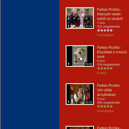
Farkas Rozika -
Hiányzik valaki
ebből az utcából
7 éve
02:54
331 megtekintés
kustragabor
Farkas Rozika -
Elszálltak a hosszú
évek
8 éve
03:09
434 megtekintés
Izolda3
Farkas Rozika -
Vén diófa
árnyékában
8 éve
02:45
455 megtekintés
kustragabor
Farkas Rozika -