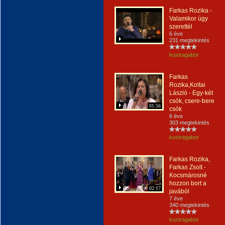
Farkas Rozika -
Valamikor úgy
szerettél
6 éve
231 megtekintés
kustragabor
Farkas
Rozika,Koltai
László - Egy-két
csók, csere-bere
01:56
csók
6 éve
303 megtekintés
kustragabor
Farkas Rozika,
Farkas Zsolt -
Kocsmárosné
hozzon bort a
02:17
javából
7 éve
340 megtekintés
kustragabor