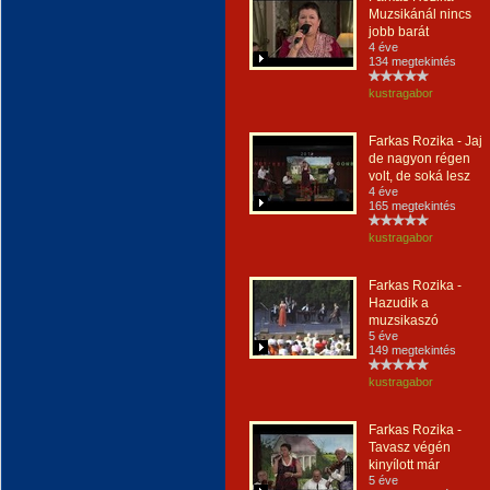
Muzsikánál nincs
jobb barát
4 éve
134 megtekintés
kustragabor
Farkas Rozika - Jaj
de nagyon régen
volt, de soká lesz
4 éve
165 megtekintés
kustragabor
Farkas Rozika -
Hazudik a
muzsikaszó
5 éve
149 megtekintés
kustragabor
Farkas Rozika -
Tavasz végén
kinyílott már
5 éve