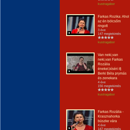
kustragabor
Farkas Rozika: Ahol
az én bölcsőm
ringott
3 éve
147 megtekintés
kustragabor
Van neki,van
neki,van Farkas
Rozália
énekel,kíséri ifj
Berki Béla prymás
és zenekara
4 éve
156 megtekintés
kustragabor
Farkas Rozália -
Krasznahorka
büszke vára
4 éve
147 megtekintés