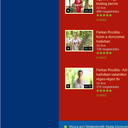
boldog percre
10 éve
03:24
488 megtekintés
Izolda3
Farkas Rozália -
Künn a dorozsmai
határban
10 éve
01:59
738 megtekintés
Izolda3
Farkas Rozália - Azt
hallottam valamikor
réges-régen flv
10 éve
01:35
375 megtekintés
Izolda3
Vissza a(z) Nótakedvelők Klubja közössé