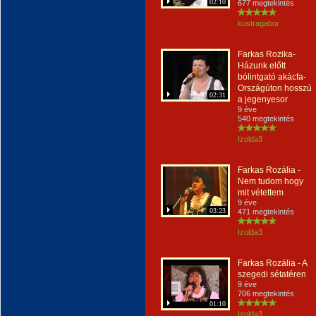
02:10
677 megtekintés
kustragabor
Farkas Rozika-
Házunk előtt
bólintgató akácfa-
Országúton hosszú
02:31
a jegenyesor
9 éve
540 megtekintés
Izolda3
Farkas Rozália -
Nem tudom hogy
mit vétettem
9 éve
03:23
471 megtekintés
Izolda3
Farkas Rozália - A
szegedi sétatéren
9 éve
706 megtekintés
01:10
Izolda3