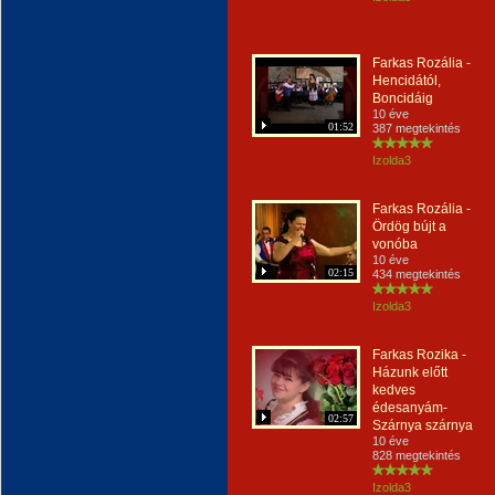
Farkas Rozália -
Hencidától,
Boncidáig
10 éve
01:52
387 megtekintés
Izolda3
Farkas Rozália -
Ördög bújt a
vonóba
10 éve
02:15
434 megtekintés
Izolda3
Farkas Rozika -
Házunk előtt
kedves
édesanyám-
02:57
Szárnya szárnya
10 éve
828 megtekintés
Izolda3