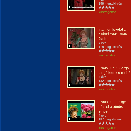
159 megtekintés
kustragabor
Írtam én levelet a
császárnak Csala
Judit
4 éve
179 megtekintés
kustragabor
Csala Judit - Sárga
a rigó kerek a cipó *
4 éve
182 megtekintés
kustragabor
Csala Judit - Úgy
néz fel a bűnös
ember
4 éve
187 megtekintés
kustragabor