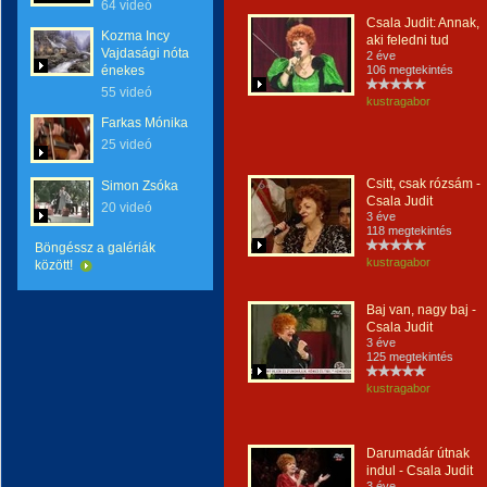
64 videó
Csala Judit: Annak,
Kozma Incy
aki feledni tud
Vajdasági nóta
2 éve
énekes
106 megtekintés
55 videó
kustragabor
Farkas Mónika
25 videó
Csitt, csak rózsám -
Simon Zsóka
Csala Judit
20 videó
3 éve
118 megtekintés
Böngéssz a galériák
kustragabor
között!
Baj van, nagy baj -
Csala Judit
3 éve
125 megtekintés
kustragabor
Darumadár útnak
indul - Csala Judit
3 éve