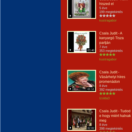
hiszed el
5 éve
199 megtekintés
kustragabor
Csala Judit - A
kanyargó Tisza
partján
7 éve
03:40
353 megtekintés
kustragabor
Csala Judit -
Vásárhelyi híres
promenádon
8 éve
01:51
392 megtekintés
Izolda3
Csala Judit - Tudod
e hogy miért halnak
meg
8 éve
02:02
398 megtekintés