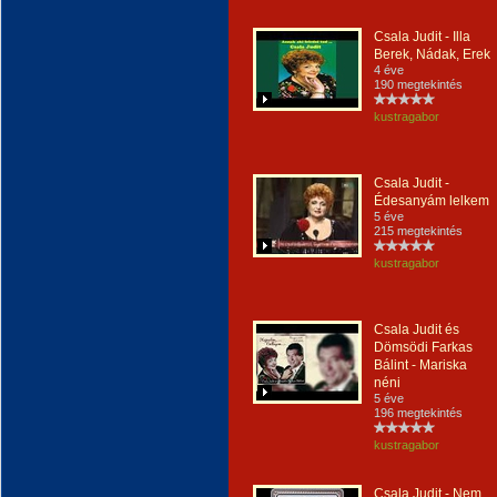
Csala Judit - Illa
Berek, Nádak, Erek
4 éve
190 megtekintés
kustragabor
Csala Judit -
Édesanyám lelkem
5 éve
215 megtekintés
kustragabor
Csala Judit és
Dömsödi Farkas
Bálint - Mariska
néni
5 éve
196 megtekintés
kustragabor
Csala Judit - Nem