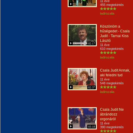
11 éve
455 megtekintés
ladirozalia
Köszönöm a
hűségedet - Csala
Judit - Tarnai Kiss
László
02:17
11 éve
610 megtekintés
ladirozalia
Csala Judit Annak,
aki feledni tud
11 éve
548 megtekintés
02:37
ladirozalia
Csala Judit Ne
ábrándozz
orgonáról
11 éve
03:18
390 megtekintés