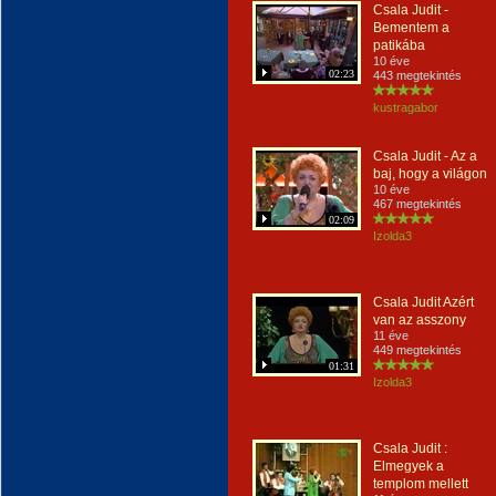
Csala Judit -
Bementem a
patikába
10 éve
02:23
443 megtekintés
kustragabor
Csala Judit - Az a
baj, hogy a világon
10 éve
467 megtekintés
02:09
Izolda3
Csala Judit Azért
van az asszony
11 éve
449 megtekintés
01:31
Izolda3
Csala Judit :
Elmegyek a
templom mellett