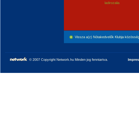
ladirozalia
Vissza a(z) Nótakedvelők Klubja közössé
© 2007 Copyright Network.hu Minden jog fenntartva.
Impre