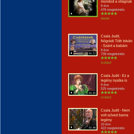
mondod a világnak
9 éve
478 megtekintés
diadal
Csala Judit,
Nógrádi Tóth István
- Szánt a babám
9 éve
01:12
739 megtekintés
Izolda3
Csala Judit - Ez a
legény nyalka is
9 éve
525 megtekintés
01:45
Izolda3
Csala Judit - Nem
volt szíved barna
legény
10 éve
01:48
422 megtekintés