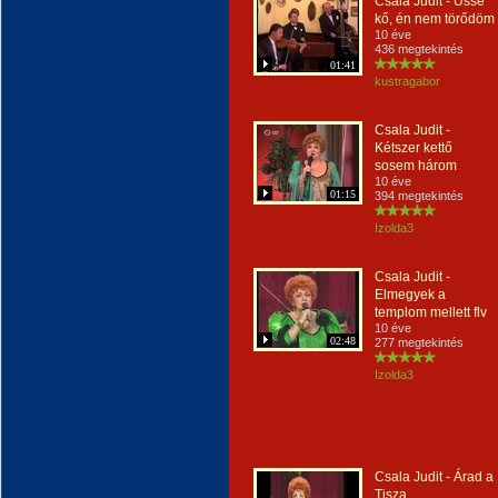
Csala Judit - Üsse
kő, én nem törődöm
10 éve
436 megtekintés
01:41
kustragabor
Csala Judit -
Kétszer kettő
sosem három
10 éve
01:15
394 megtekintés
Izolda3
Csala Judit -
Elmegyek a
templom mellett flv
10 éve
02:48
277 megtekintés
Izolda3
Csala Judit - Árad a
Tisza