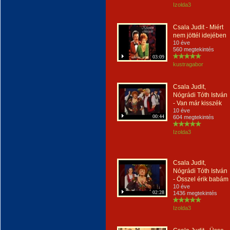
Izolda3
Csala Judit - Miért
nem jöttél idejében
10 éve
560 megtekintés
03:09
kustragabor
Csala Judit,
Nógrádi Tóth István
- Van már kisszék
10 éve
00:44
604 megtekintés
Izolda3
Csala Judit,
Nógrádi Tóth István
- Összel érik babám
10 éve
02:28
1436 megtekintés
Izolda3