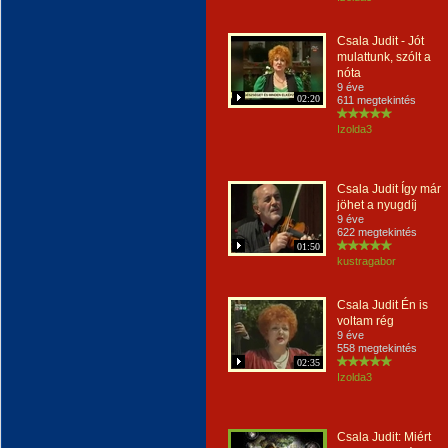
Csala Judit - Jót
mulattunk, szólt a
nóta
9 éve
02:20
611 megtekintés
Izolda3
Csala Judit Így már
jöhet a nyugdíj
9 éve
622 megtekintés
01:50
kustragabor
Csala Judit Én is
voltam rég
9 éve
558 megtekintés
02:35
Izolda3
Csala Judit: Miért