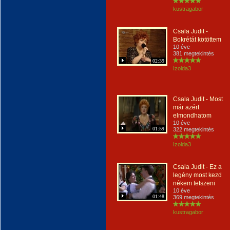
kustragabor
Csala Judit -
Bokrétát kötöttem
10 éve
381 megtekintés
02:39
Izolda3
Csala Judit - Most
már azért
elmondhatom
10 éve
01:59
322 megtekintés
Izolda3
Csala Judit - Ez a
legény most kezd
nékem tetszeni
10 éve
01:48
369 megtekintés
kustragabor