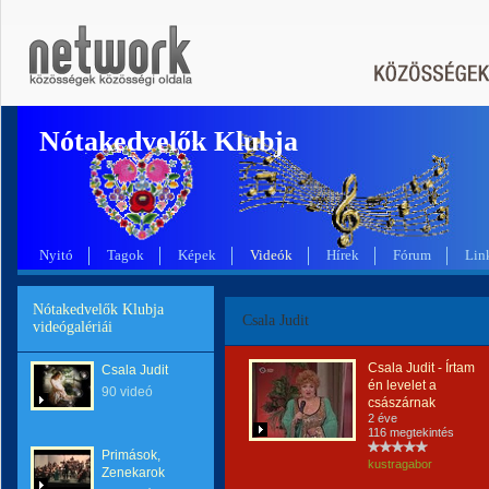
Nótakedvelők Klubja
Nyitó
Tagok
Képek
Videók
Hírek
Fórum
Lin
Nótakedvelők Klubja
Csala Judit
videógalériái
Csala Judit - Írtam
Csala Judit
én levelet a
90 videó
császárnak
2 éve
116 megtekintés
Primások,
kustragabor
Zenekarok