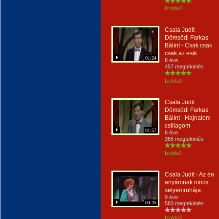
Izolda3
Csala Judit
Dömsödi Farkas
Bálint - Csak csak
csak az esik
01:24
8 éve
457 megtekintés
Izolda3
Csala Judit
Dömsödi Farkas
Bálint - Hajnalom
csillagom
01:57
8 éve
365 megtekintés
Izolda3
Csala Judit - Az én
anyámnak nincs
selyemruhája
9 éve
04:35
583 megtekintés
Izolda3