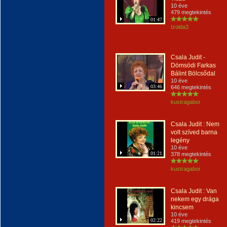
10 éve
479 megtekintés
01:47
Izolda3
Csala Judit -
Dömsödi Farkas
Bálint Bölcsődal
10 éve
03:46
646 megtekintés
kustragabor
Csala Judit : Nem
volt szíved barna
legény
10 éve
01:21
378 megtekintés
kustragabor
Csala Judit : Van
nekem egy drága
kincsem
10 éve
02:22
419 megtekintés