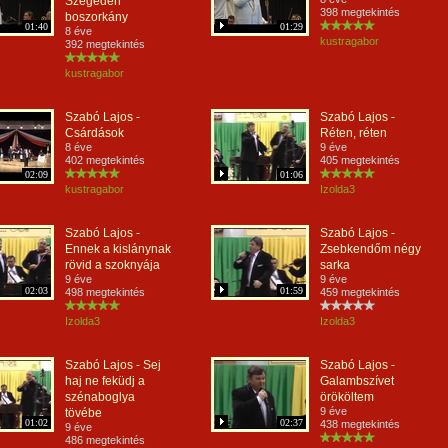
Szegeden
398 megtekintés
boszorkány
01:40
01:29
8 éve
kustragabor
392 megtekintés
kustragabor
Szabó Lajos -
Szabó Lajos -
Csárdások
Réten, réten
8 éve
9 éve
402 megtekintés
405 megtekintés
02:09
01:06
kustragabor
Izolda3
Szabó Lajos -
Szabó Lajos -
Ennek a kislánynak
Zsebkendőm négy
rövid a szoknyája
sarka
9 éve
9 éve
02:03
01:59
498 megtekintés
459 megtekintés
Izolda3
Izolda3
Szabó Lajos - Sej
Szabó Lajos -
haj ne feküdj a
Galambszívet
szénaboglya
örököltem
9 éve
tövébe
01:02
02:37
438 megtekintés
9 éve
486 megtekintés