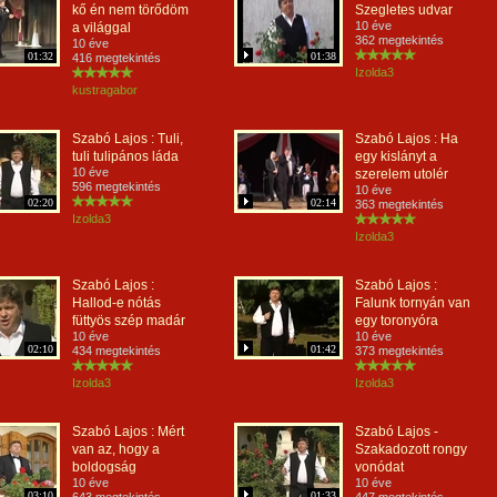
kő én nem törődöm
Szegletes udvar
10 éve
a világgal
362 megtekintés
10 éve
01:32
01:38
416 megtekintés
Izolda3
kustragabor
Szabó Lajos : Tuli,
Szabó Lajos : Ha
tuli tulipános láda
egy kislányt a
10 éve
szerelem utolér
596 megtekintés
10 éve
02:20
02:14
363 megtekintés
Izolda3
Izolda3
Szabó Lajos :
Szabó Lajos :
Hallod-e nótás
Falunk tornyán van
füttyös szép madár
egy toronyóra
10 éve
10 éve
02:10
01:42
434 megtekintés
373 megtekintés
Izolda3
Izolda3
Szabó Lajos : Mért
Szabó Lajos -
van az, hogy a
Szakadozott rongy
boldogság
vonódat
10 éve
10 éve
03:10
01:33