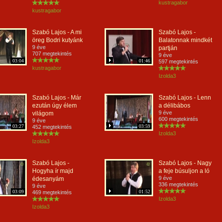
kustragabor
kustragabor
Szabó Lajos - A mi
Szabó Lajos -
öreg Bodri kutyánk
Balatonnak mindkét
9 éve
partján
707 megtekintés
9 éve
03:04
01:46
597 megtekintés
kustragabor
Izolda3
Szabó Lajos - Már
Szabó Lajos - Lenn
ezután úgy élem
a délibábos
9 éve
világom
600 megtekintés
9 éve
03:27
03:59
452 megtekintés
Izolda3
Izolda3
Szabó Lajos -
Szabó Lajos - Nagy
Hogyha ír majd
a feje búsuljon a ló
9 éve
édesanyám
336 megtekintés
9 éve
03:09
01:52
469 megtekintés
Izolda3
Izolda3