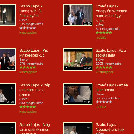
Szabó Lajos -
Szabó Lajos -
Hideg szél fúj
Ahogy én szeretlek
édesanyám
nem szeret úgy
6 éve
senki
02:50
235 megtekintés
7 éve
391 megtekintés
kustragabor
Izolda3
Szabó Lajos - Kis
Szabó Lajos - Az a
kút kerekes kút
szokás járja
8 éve
8 éve
376 megtekintés
2065 megtekintés
01:13
02:50
kustragabor
kustragabor
Szabó Lajos -Szép
Szabó Lajos - Az én
a babám fekete
jó apámnál
8 éve
szeme
590 megtekintés
8 éve
01:08
03:12
383 megtekintés
Izolda3
kustragabor
Szabó Lajos - Még
Szabó Lajos -
azt mondják nincs
Megáradt a patak
8 éve