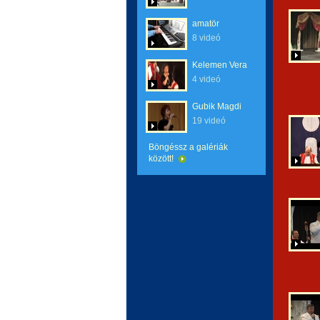
amatör
8 videó
Kelemen Vera
4 videó
Gubik Magdi
19 videó
Böngéssz a galériák
között!