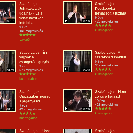
Szabó Lajos -
Szabó Lajos -
Juhászkutyák
Kecskebéka
ugatnak - Ez a
felmászott a fűzfára
9 éve
vonat most van
02:14
01:39
423 megtekintés
indulóban
9 éve
kustragabor
491 megtekintés
Izolda3
Szabó Lajos - Én
Szabó Lajos - A
vagyok a
szeretőm dunántúli
9 éve
csongorádi gulyás
347 megtekintés
9 éve
01:03
01:49
678 megtekintés
kustragabor
kustragabor
Szabó Lajos -
Szabó Lajos - Nem
Országúton hosszú
zörög a haraszt
10 éve
a jegenyesor
428 megtekintés
9 éve
01:28
01:59
425 megtekintés
kustragabor
kustragabor
Szabó Lajos - Üsse
Szabó Lajos :