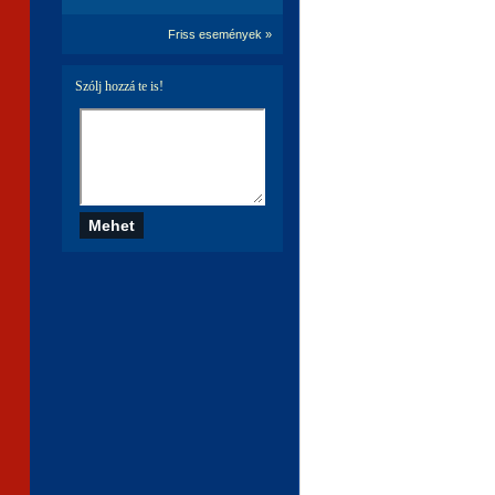
Friss események »
Szólj hozzá te is!