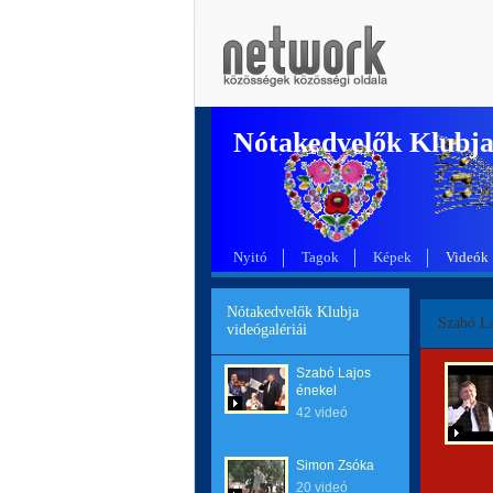
Nótakedvelők Klubj
Nyitó
Tagok
Képek
Videók
Nótakedvelők Klubja
Szabó La
videógalériái
Szabó Lajos
énekel
42 videó
Simon Zsóka
20 videó