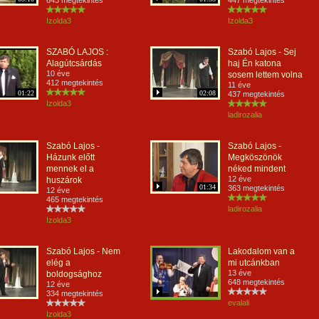
643 megtekintés
447 megtekintés
Izolda3
Izolda3
SZABÓ LAJOS :
Szabó Lajos - Sej
Alagútcsárdás
haj Én katona
10 éve
sosem lettem volna
412 megtekintés
11 éve
01:22
02:08
437 megtekintés
Izolda3
ladirozalia
Szabó Lajos -
Szabó Lajos -
Házunk előtt
Megköszönök
mennek el a
néked mindent
12 éve
huszárok
01:34
363 megtekintés
12 éve
465 megtekintés
ladirozalia
Izolda3
Szabó Lajos - Nem
Lakodalom van a
elég a
mi utcánkban
13 éve
boldogsághoz
648 megtekintés
12 éve
334 megtekintés
evalali
Izolda3