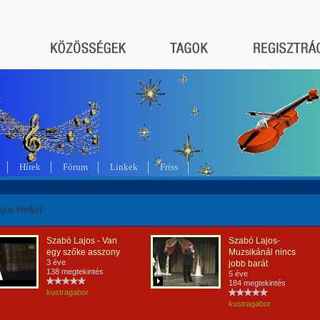
a
Hírek
Fórum
Linkek
Friss
jos énekel
Szabó Lajos - Van
Szabó Lajos-
egy szőke asszony
Muzsikánál nincs
3 éve
jobb barát
138 megtekintés
5 éve
184 megtekintés
kustragabor
kustragabor