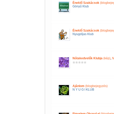
Éneklő Szakácsok
(blogbeje
Gönyű Klub
Éneklő Szakácsok
(blogbeje
Nyugdíjas Klub
Nótakedvelők Klubja
(kép)
,
N
Ajánlom
(blogbejegyzés)
N Y U G I KLUB
Figyelem Olvasd el
(blogbeje