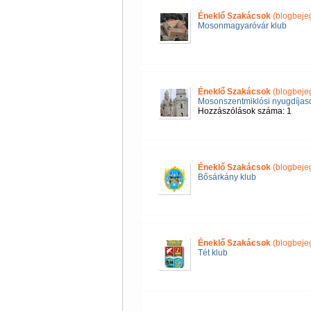
Éneklő Szakácsok
(blogbeje
Mosonmagyaróvár klub
Éneklő Szakácsok
(blogbeje
Mosonszentmiklósi nyugdíjas
Hozzászólások száma: 1
Éneklő Szakácsok
(blogbeje
Bősárkány klub
Éneklő Szakácsok
(blogbeje
Tét klub