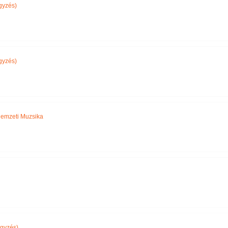
gyzés)
gyzés)
emzeti Muzsika
gyzés)