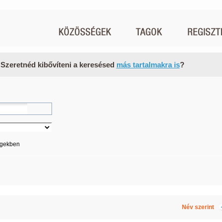
 Szeretnéd kibővíteni a keresésed
más tartalmakra is
?
égekben
Név szerint