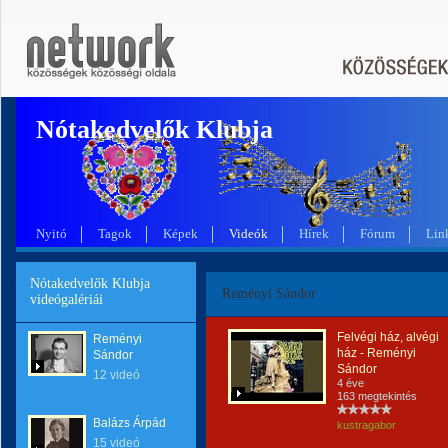
Nótakedvelők Klubja
Nyitó
Tagok
Képek
Videók
Hírek
Fórum
Lin
Nótakedvelők Klubja
Reményi Sándor
videógalériái
Felvégi ház, alvégi
Reményi
ház - Reményi
Sándor
Sándor
12 videó
4 éve
163 megtekintés
Balázs Árpád
kustragabor
15 videó