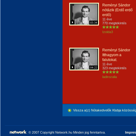
Reményi Sándor
nótázik (Erdő erdő
erdő)
11 éve
03:34
770 megtekintés
Izolda3
Reményi Sándor
Itthagyom a
falutokat.
11 éve
04:22
323 megtekintés
ladirozalia
Vissza a(z) Nótakedvelők Klubja közössé
© 2007 Copyright Network.hu Minden jog fenntartva.
Impre