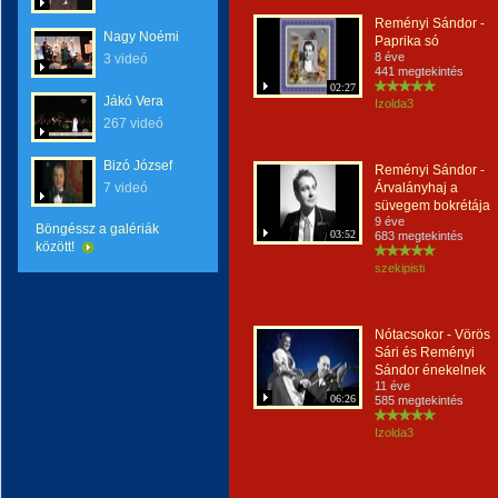
Reményi Sándor -
Nagy Noémi
Paprika só
8 éve
3 videó
441 megtekintés
02:27
Jákó Vera
Izolda3
267 videó
Bizó József
Reményi Sándor -
7 videó
Árvalányhaj a
süvegem bokrétája
9 éve
Böngéssz a galériák
03:52
683 megtekintés
között!
szekipisti
Nótacsokor - Vörös
Sári és Reményi
Sándor énekelnek
11 éve
06:26
585 megtekintés
Izolda3