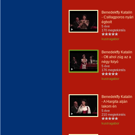
Benedekffy Katalin
- Csillagporos nyári
égbolt
5 éve
170 megtekintés
kustragabor
Benedekffy Katalin
- Ott ahol zúg az a
négy folyó
5 éve
176 megtekintés
kustragabor
Benedekffy Katalin
- A Hargita alján
lakom én
5 éve
210 megtekintés
kustragabor