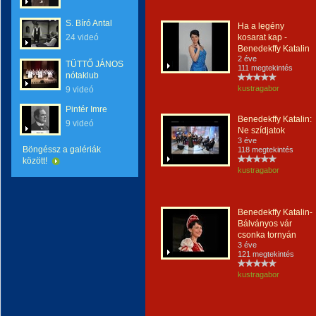
S. Bíró Antal
Ha a legény
24 videó
kosarat kap -
Benedekffy Katalin
2 éve
TÜTTŐ JÁNOS
111 megtekintés
nótaklub
kustragabor
9 videó
Pintér Imre
Benedekffy Katalin:
9 videó
Ne szídjatok
3 éve
Böngéssz a galériák
118 megtekintés
között!
kustragabor
Benedekffy Katalin-
Bálványos vár
csonka tornyán
3 éve
121 megtekintés
kustragabor