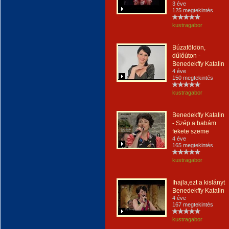
3 éve
125 megtekintés
kustragabor
Búzaföldön,
dűlőúton -
Benedekffy Katalin
4 éve
150 megtekintés
kustragabor
Benedekffy Katalin
- Szép a babám
fekete szeme
4 éve
165 megtekintés
kustragabor
Ihajla,ezt a kislányt
Benedekffy Katalin
4 éve
167 megtekintés
kustragabor