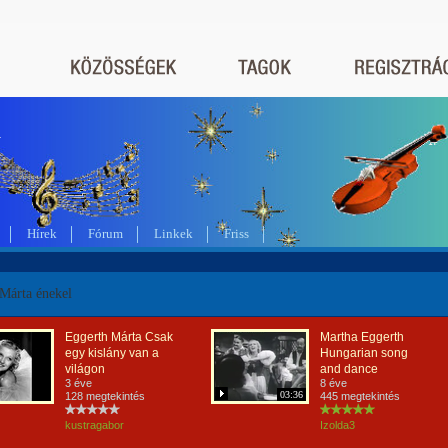
a
Hírek
Fórum
Linkek
Friss
Márta énekel
Eggerth Márta Csak
Martha Eggerth
egy kislány van a
Hungarian song
világon
and dance
3 éve
8 éve
03:36
128 megtekintés
445 megtekintés
kustragabor
Izolda3