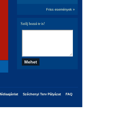
Friss események »
Szólj hozzá te is!
édiaajánlat
Széchenyi Terv Pályázat
FAQ