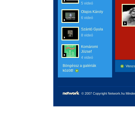
5 videó
Olajos Károly
6 videó
Szántó Gyula
8 videó
Komáromi
József
4 videó
Böngéssz a galériák
Vissza
között!
© 2007 Copyright Network.hu Minden 