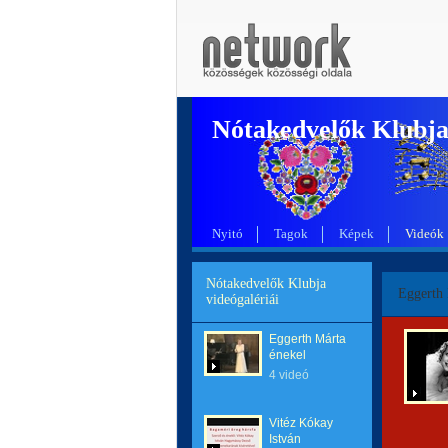
Nótakedvelők Klubj
Nyitó
Tagok
Képek
Videók
Nótakedvelők Klubja
Eggerth 
videógalériái
Eggerth Márta
énekel
4 videó
Vitéz Kókay
István