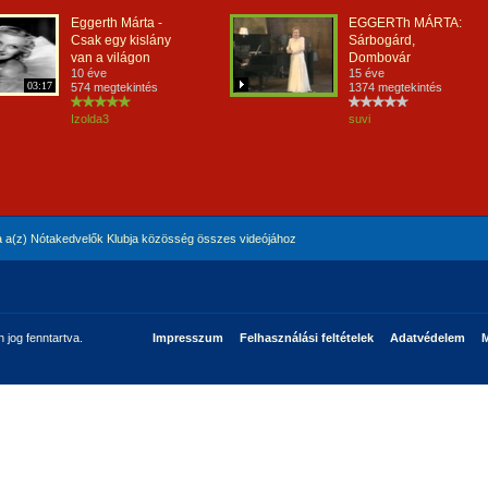
Eggerth Márta -
EGGERTh MÁRTA:
Csak egy kislány
Sárbogárd,
van a világon
Dombovár
10 éve
15 éve
03:17
574 megtekintés
1374 megtekintés
Izolda3
suvi
 a(z) Nótakedvelők Klubja közösség összes videójához
jog fenntartva.
Impresszum
Felhasználási feltételek
Adatvédelem
M