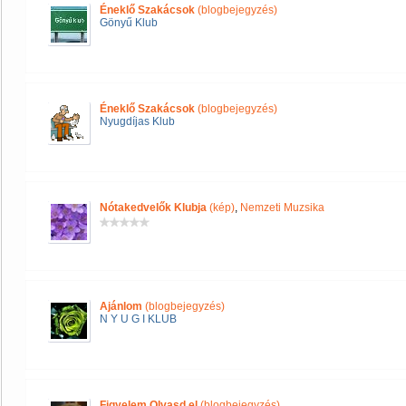
Éneklő Szakácsok
(blogbejegyzés)
Gönyű Klub
Éneklő Szakácsok
(blogbejegyzés)
Nyugdíjas Klub
Nótakedvelők Klubja
(kép)
,
Nemzeti Muzsika
Ajánlom
(blogbejegyzés)
N Y U G I KLUB
Figyelem Olvasd el
(blogbejegyzés)