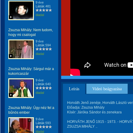
9 éve
Látták:481
diadal
Zsuzsa Mihály: Nem tudom,
hogy mi csalogat
9 éve
Látták:594
diadal
Zsuzsa Mihály: Sárgul már a
kukoricaszár
9 éve
Látták:640
Leírás
Videó beágyazása
diadal
Horváth Jenő zenéje, Horváth László ve
Előadja: Zsuzsa Mihály
Zsuzsa Mihály: Úgy néz fel a
Kísér: Járóka Sándor és zenekara
bűnös ember
9 éve
HORVÁTH JENŐ 1915 - 1973. - HORVÁT
Látták:593
ZSUZSA MIHÁLY ..
diadal