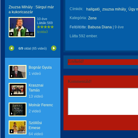
Zsuzsa Mihály : Sárgul már
Címkék:
hallgató
zsuzsa mihály
Úgy n
a kukoricaszár
Kategória:
Zene
10 éve
Látták:569
Feltöltötte:
Babusa Diana
|
9 éve
Izolda3
01:42
Látta 592 ember.
6/9
oldal (65 videó)
Értékeld!
Bognár Gyula
1 videó
Kommentáld!
Krasznai
Tamás
13 videó
Molnár Ferenc
2 videó
Szöllősi
Emese
64 videó