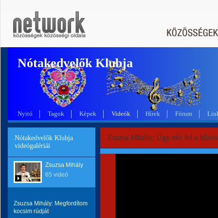
Nótakedvelők Klubja
Nyitó
Tagok
Képek
Videók
Hírek
Fórum
Lin
Zsuzsa Mihály: Úgy néz fel a bűnö
Nótakedvelők Klubja
videógalériái
Zsuzsa Mihály
65 videó
Zsuzsa Mihály: Megfordítom
kocsim rúdját