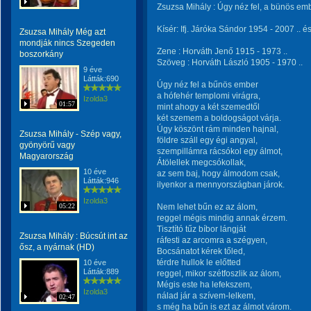
Zsuzsa Mihály : Úgy néz fel, a bünös em
Kísér: Ifj. Járóka Sándor 1954 - 2007 .. 
Zsuzsa Mihály Még azt
mondják nincs Szegeden
Zene : Horváth Jenő 1915 - 1973 ..
boszorkány
Szöveg : Horváth László 1905 - 1970 ..
9 éve
Látták:690
Úgy néz fel a bűnös ember
a hófehér templomi virágra,
Izolda3
01:57
mint ahogy a két szemedtől
két szemem a boldogságot várja.
Úgy köszönt rám minden hajnal,
Zsuzsa Mihály - Szép vagy,
földre száll egy égi angyal,
gyönyörű vagy
szempillámra rácsókol egy álmot,
Magyarország
Átölellek megcsókollak,
10 éve
az sem baj, hogy álmodom csak,
Látták:946
ilyenkor a mennyországban járok.
Izolda3
05:22
Nem lehet bűn ez az álom,
reggel mégis mindig annak érzem.
Tisztító tűz bíbor lángját
Zsuzsa Mihály : Búcsút int az
ráfesti az arcomra a szégyen,
ősz, a nyárnak (HD)
Bocsánatot kérek tőled,
térdre hullok le előtted
10 éve
Látták:889
reggel, mikor szétfoszlik az álom,
Mégis este ha lefekszem,
Izolda3
nálad jár a szívem-lelkem,
02:47
s még ha bűn is ezt az álmot várom.