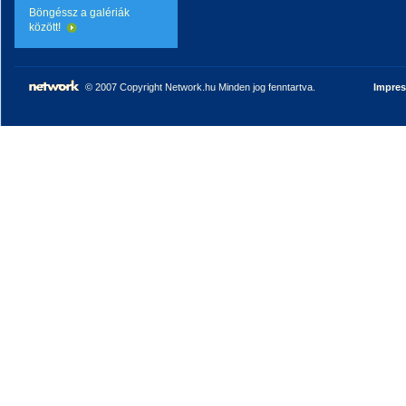
Böngéssz a galériák
között!
© 2007 Copyright Network.hu Minden jog fenntartva.
Impre