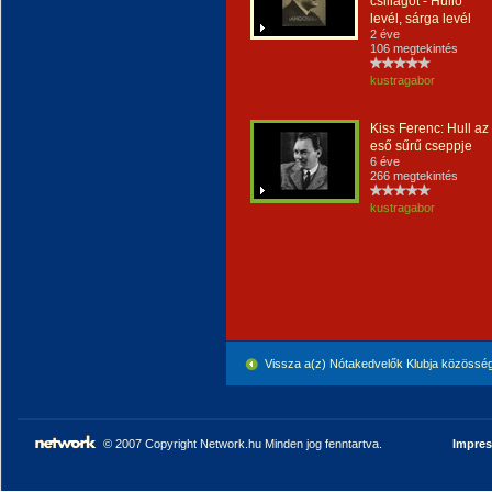
csillagot - Hulló
levél, sárga levél
2 éve
106 megtekintés
kustragabor
Kiss Ferenc: Hull az
eső sűrű cseppje
6 éve
266 megtekintés
kustragabor
Vissza a(z) Nótakedvelők Klubja közössé
© 2007 Copyright Network.hu Minden jog fenntartva.
Impre