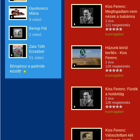
Kiss Ferenc:
Gyurkovics
Megfogadtam nem
Mária
nézek a babámra
9 videó
2 éve
121 megtekintés
Beregi Pál
kustragabor
2 videó
Zala Tóth
Házunk körül
Erzsébet
kerítés - Kiss
51 videó
Ferenc
2 éve
Böngéssz a galériák
128 megtekintés
között!
kustragabor
Kiss Ferenc: Fürdik
a holdvilág
2 éve
128 megtekintés
kustragabor
Kiss Ferenc:
Választottam két