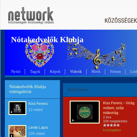
Nótakedvelők Klubja
Nyitó
Tagok
Képek
Videók
Hírek
Fórum
Lin
Nótakedvelők Klubja
Kiss Ferenc
videógalériái
Kiss Ferenc - Virág
Kiss Ferenc
voltam, szép
12 videó
mákvirág
2 éve
104 megtekintés
Lente Lajos
kustragabor
105 videó