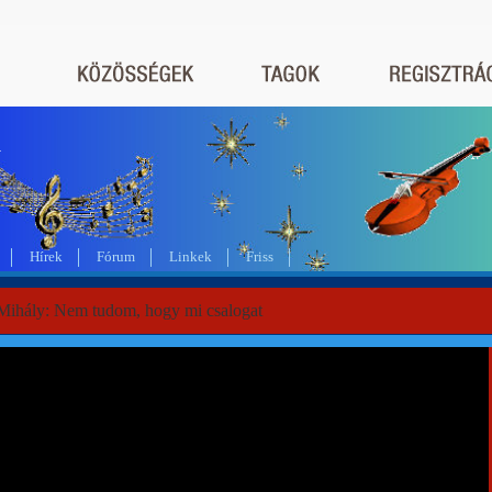
a
Hírek
Fórum
Linkek
Friss
Mihály: Nem tudom, hogy mi csalogat