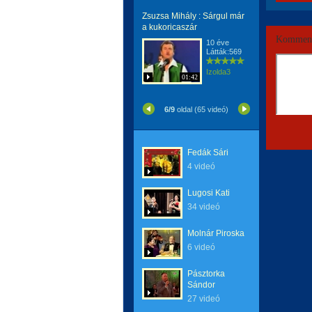
Zsuzsa Mihály : Sárgul már
a kukoricaszár
Komment
10 éve
Látták:569
Izolda3
01:42
6/9
oldal (65 videó)
Fedák Sári
4 videó
Lugosi Kati
34 videó
Molnár Piroska
6 videó
Pásztorka
Sándor
27 videó