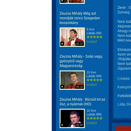
Zene : S
Szöveg :
Zsuzsa Mihály Még azt
mondják nincs Szegeden
Nem tudo
boszorkány
Akármerr
9 éve
Ahogy n
Látták:690
Nem tudo
Mért nev
Izolda3
01:57
Elindulo
Azon ve
Zsuzsa Mihály - Szép vagy,
/:Rájött
gyönyörű vagy
Nem tudo
Magyarország
Úgysem k
10 éve
Látták:946
Címkék:
Izolda3
05:22
Kategóri
Feltöltöt
Zsuzsa Mihály : Búcsút int az
ősz, a nyárnak (HD)
Látta 59
10 éve
Látták:889
Izolda3
02:47
Értékeld