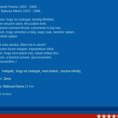
zántó Ferenc 1902 - 1989 ..
 Babusa Miklós 1925 - 1988 ..
m, hogy mi csalogat, mindig tifelétek,
e veszem utam, tihozzátok érek.
ézem szemed fényét, szívemmel is baj van,
m, hogy szeretsz-e még, vagy csak, nevetsz rajtam,
etnél rajtam.
k más utcába, tőled mit is várok?
szem észre magam, kaputokban állok.
em, hogy nem tudok már, nálad nélkül élni,
m, a bolond szívem, újra kicserélni,
icserélni.:/
hallgató
hogy mi csalogat
nem tudom
zsuzsa mihály
a:
Zene
te:
Babusa Diana
|
9 éve
4 ember.
!