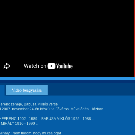
Videó beágyazása
Ferenc zenéje, Babusa Miklós verse
el 2007. november 24-én készült a Fővárosi Művelődési Házban
FERENC 1902 - 1989. - BABUSA MIKLÓS 1925 - 1988 ..
MIHÁLY 1910 - 1990 ..
Mihály : Nem tudom, hogy mi csalogat