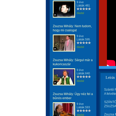
9 éve
Látták:481
diadal
Zsuzsa Mihály: Nem tudom,
hogy mi csalogat
9 éve
Látták:595
diadal
Zsuzsa Mihály: Sárgul már a
kukoricaszár
9 éve
Látták:640
Leírás
diadal
Szántó 
A felvét
Zsuzsa Mihály: Úgy néz fel a
bűnös ember
SZÁNTÓ 
9 éve
ZSUZSA 
Látták:593
Zsuzsa 
diadal