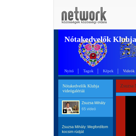
Nótakedvelők Klubj
Nyitó
Tagok
Képek
Videók
Zsuzsa 
Nótakedvelők Klubja
videógalériái
Zsuzsa Mihály
65 videó
Zsuzsa Mihály: Megfordítom
kocsim rúdját