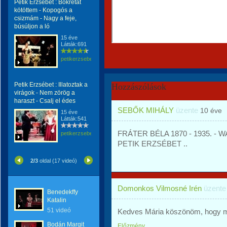
Petik Erzsébet : Bokrétát
kötöttem - Kopogós a
csizmám - Nagy a feje,
búsúljon a ló
15 éve
Látták:691
petikerzsebet
Petik Erzsébet : Illatoztak a
Hozzászólások
virágok - Nem zörög a
haraszt - Csalj el édes
SEBŐK MIHÁLY
üzente
10 éve
15 éve
Látták:541
FRÁTER BÉLA 1870 - 1935. - W
petikerzsebet
PETIK ERZSÉBET ..
2/3
oldal (17 videó)
Domonkos Vilmosné Irén
üzent
Benedekffy
Katalin
51 videó
Kedves Mária köszönöm, hogy me
Bodán Margit
Előzmény