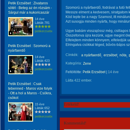
Petik Erzsébet : Zivataros
Szomorú a nyárfaerdő, fodrával a futó fe
sötét - Beteg az én rózsám -
Messze elment a kedvesem, siratgatom 
Sárgul már a kukoricaszár
Köd lepte be a nagy Szamost, itt minálun
14 éve
Azt susogja minden nyárfa, hogy minálu
Látták:781
Ugye babám visszajössz még, csillagos le
petikerzsebet
Összefonva újra kezünk, ugye megint öle
Elfelejtem minden könnyem, elfeledjük 
Elringatva csókkal téged, bűvös-bájos 
Petik Erzsébet : Szomorú a
nyárfaerdő
Címkék:
a nyárfaerdő
erzsébet
nóta
14 éve
Látták:423
Kategória:
Zene
petikerzsebet
Feltöltötte:
Petik Erzsébet
|
14 éve
Látta 422 ember.
Petik Erzsébet : Csak
tebenned - Maros vize folyik
- Ott a hol a Maros - Csókra,
csókot
Értékeld!
15 éve
Látták:652
petikerzsebet
Kommentáld!