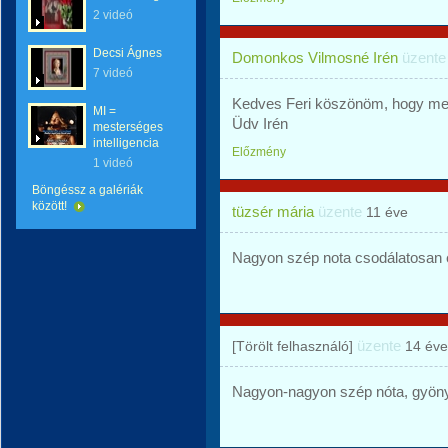
2 videó
Decsi Ágnes
Domonkos Vilmosné Irén
üzent
7 videó
Kedves Feri köszönöm, hogy megh
MI =
Üdv Irén
mesterséges
intelligencia
Előzmény
1 videó
Böngéssz a galériák
között!
tüzsér mária
üzente
11 éve
Nagyon szép nota csodálatosan 
üzente
[Törölt felhasználó]
14 éve
Nagyon-nagyon szép nóta, gyöny