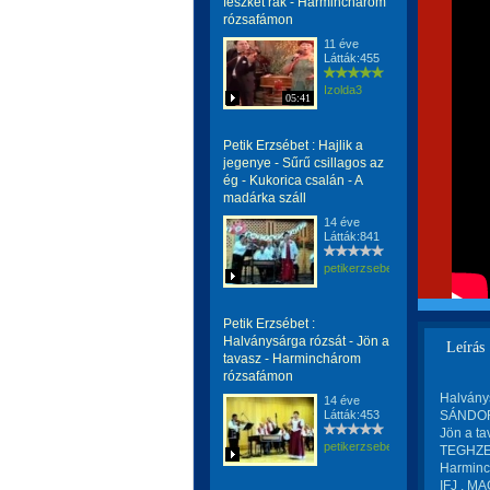
fészket rak - Harminchárom
rózsafámon
11 éve
Látták:455
Izolda3
05:41
Petik Erzsébet : Hajlik a
jegenye - Sűrű csillagos az
ég - Kukorica csalán - A
madárka száll
14 éve
Látták:841
petikerzsebet
Petik Erzsébet :
Halványsárga rózsát - Jön a
Leírás
tavasz - Harminchárom
rózsafámon
Halványs
14 éve
Látták:453
SÁNDOR 
Jön a ta
petikerzsebet
TEGHZE 
Harminc
IFJ . M