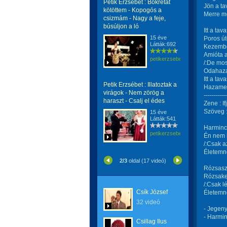
Petik Erzsébet : Bokrétát
Jön a ta
kötöttem - Kopogós a
Merre m
csizmám - Nagy a feje,
búsúljon a ló
Itt a tav
15 éve
Poros ú
Látták:692
Kezembe
Amióta a
petikerzsebet
/:De mo
Odahaza
Itt a tav
Petik Erzsébet : Illatoztak a
Hazameg
virágok - Nem zörög a
-----------
haraszt - Csalj el édes
Zene : I
Szöveg :
15 éve
Látták:541
Harminc
petikerzsebet
Én nem 
/:Csak a
Életemne
2/3
oldal (17 videó)
Rózsaszí
Rózsaker
/:Csak l
Csík József
Életemne
32 videó
- Jegeny
- Harmi
Csillag Ilus