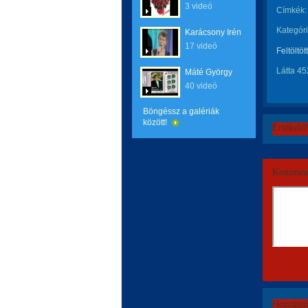
3 videó
Címkék:
Kategóri
Karácsony Irén
17 videó
Feltöltöt
Látta 45
Máté György
40 videó
Böngéssz a galériák
között!
Értékeld
Komment
Hozzászó