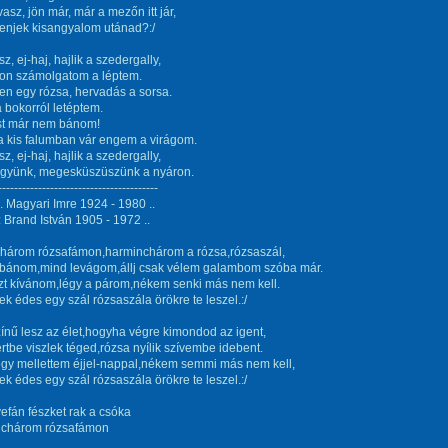
vasz, jön már, már a mezőn itt jár,
enjek kisangyalom utánad?:/
asz, ej-haj, hajlik a szedergally,
ton számolgatom a léptem.
n egy rózsa, hervadás a sorsa.
 bokorról letéptem.
st már nem bánom!
 kis falumban vár engem a virágom.
asz, ej-haj, hajlik a szedergally,
yünk, megesküszüszünk a nyáron.
----------------------------------------
fj. Magyari Imre 1924 - 1980 ..
 Brand István 1905 - 1972 ..
három rózsafámon,harminchárom a rózsa,rózsaszál,
bánom,mind levágom,állj csak vélem galambom szóba már.
zt kívánom,légy a párom,nékem senki más nem kell.
k édes egy szál rózsaszála örökre te leszel.:/
nű lesz az élet,hogyha végre kimondod az igent,
tbe viszlek téged,rózsa nyílik szívembe idebent.
égy mellettem éjjel-nappal,nékem semmi más nem kell,
k édes egy szál rózsaszála örökre te leszel.:/
efán fészket rak a csóka
nchárom rózsafámon