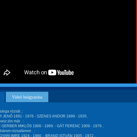
Videó beágyazása
árga rózsát .:
JENŐ 1891 - 1976 - SZENES ANDOR 1899 - 1935..
vasz jön már . :
GERBER MIKLÓS 1906 - 1969. - GÁT FERENC 1909 - 1979 ..
három rózsafámon . :
AGYARI IMRE 1924 - 1980. - BRAND ISTVÁN 1905 - 1972 ..