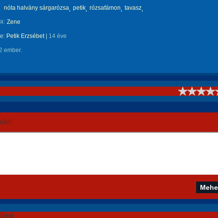
nóta halvány sárgarózsa
petik
rózsafámon
tavasz
a:
Zene
te:
Petik Erzsébet
|
14 éve
2 ember.
!
áld!
lások