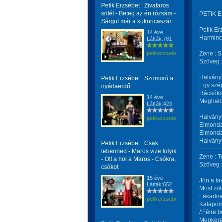
Petik Erzsébet : Zivataros
sötét - Beteg az én rózsám -
PETIK E
Sárgul már a kukoricaszár
Petik Er
14 éve
Harminc
Látták:781
petikerzsebet
Zene : S
Szöveg :
Halvány
Petik Erzsébet : Szomorú a
Egy szép
nyárfaerdő
Rácsóko
14 éve
Meghalo
Látták:423
Halvány 
petikerzsebet
Elmonda
Elmondan
Halvány
Petik Erzsébet : Csak
-----------
tebenned - Maros vize folyik
Zene : T
- Ott a hol a Maros - Csókra,
Szöveg :
csókot
15 éve
Jön a ta
Látták:652
Most zö
Fakadnak
petikerzsebet
Kalapom
/:Félre 
Megkere