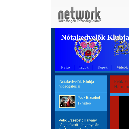
Nótakedvelők Klubj
Nyitó
Tagok
Képek
Videók
Petik Er
Nótakedvelők Klubja
videógalériái
Harmin
Petik Erzsébet
17 videó
Petik Erzsébet : Halvány
sárga rózsát - Jegenyefán