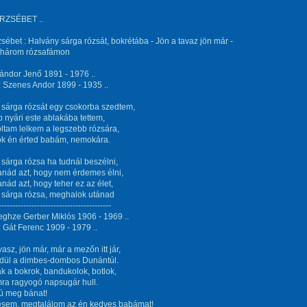
RZSÉBET ..
zsébet : Halvány sárga rózsát, bokrétába - Jön a tavaz jön már -
három rózsafámon
ándor Jenő 1891 - 1976 ..
 Szenes Andor 1899 - 1935 ..
 sárga rózsát egy csokorba szedtem,
 nyári este ablakába tettem,
ltam lelkem a legszebb rózsára,
k én érted babám, nemokára.
sárga rózsa ha tudnál beszélni,
nád azt, hogy nem érdemes élni,
ád azt, hogy teher ez az élet,
 sárga rózsa, meghalok utánad
-----------------------------------------
eghze Gerber Miklós 1906 - 1969 ..
 Gát Ferenc 1909 - 1979 ..
vasz, jön már, már a mezőn itt jár,
ldül a dimbes-dombos Dunántúl.
 a bokrok, bandukolok, botlok,
ra ragyogó napsugár hull.
bú meg bánat!
sem, megtalálom az én kedves babámat!