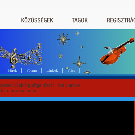
a
Hírek
Fórum
Linkek
Friss
zsébet : Halványsárga rózsát - Jön a tavasz -
chárom rózsafámon