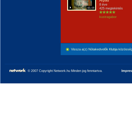
Árpád
8 éve
05:19
425 megtekintés
kustragabor
Vissza a(z) Nótakedvelők Klubja közössé
© 2007 Copyright Network.hu Minden jog fenntartva.
Impre