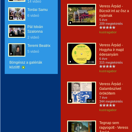
14 videó
Veress Árpád -
Tordai Samu
Búcsút int az ősz a
6 videó
nyárnak
5 éve
209 megtekintés
Pál István
Szalonna
kustragabor
2 videó
Veress Árpád -
Teremi Beatrix
Hogyha ír majd
5 videó
édesanyám
6 éve
Böngéssz a galériák
03:06
315 megtekintés
között!
kustragabor
Veress Árpád -
Galambszívet
örököltem
7 éve
02:34
344 megtekintés
kustragabor
Tegnap sem
ragyogott - Veress