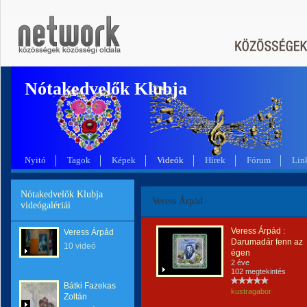
Nótakedvelők Klubja
Nyitó
Tagok
Képek
Videók
Hírek
Fórum
Lin
Nótakedvelők Klubja
Veress Árpád
videógalériái
Veress Árpád :
Veress Árpád
Darumadár fenn az
10 videó
égen
2 éve
102 megtekintés
Bátki Fazekas
kustragabor
Zoltán