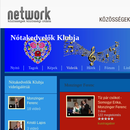
Nótakedvelők Klubja
Nyitó
Tagok
Képek
Videók
Hírek
Fórum
Lin
Nótakedvelők Klubja
Monzinger Ferenc
videógalériái
Tíz pár csókot -
Monzinger
Somogyi Erika,
Ferenc
Monzinger Ferenc
18 videó
3 éve
122 megtekintés
Kristó Lajos
kustragabor
3 videó