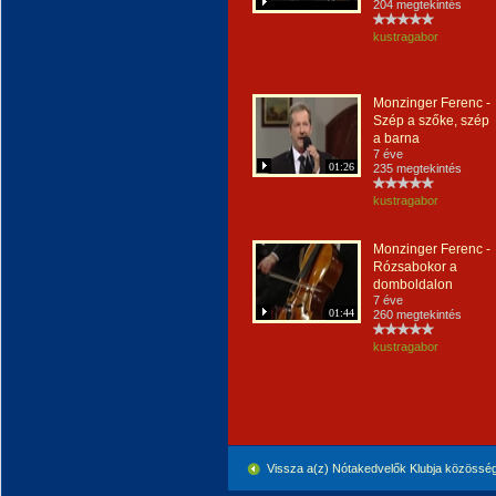
204 megtekintés
kustragabor
Monzinger Ferenc -
Szép a szőke, szép
a barna
7 éve
01:26
235 megtekintés
kustragabor
Monzinger Ferenc -
Rózsabokor a
domboldalon
7 éve
01:44
260 megtekintés
kustragabor
Vissza a(z) Nótakedvelők Klubja közössé