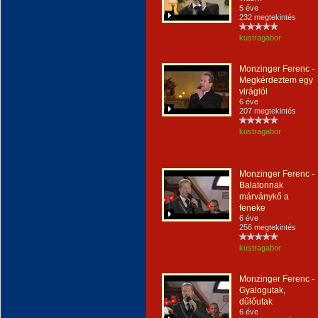
5 éve
232 megtekintés
kustragabor
Monzinger Ferenc -
Megkérdeztem egy
virágtól
6 éve
207 megtekintés
kustragabor
Monzinger Ferenc -
Balatonnak
márványkő a
feneke
6 éve
256 megtekintés
kustragabor
Monzinger Ferenc -
Gyalogutak,
dűlőutak
6 éve