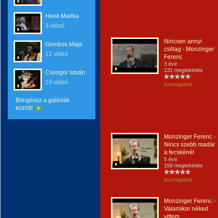
Henk Marika
3 videó
Nincsen annyi
Gombos Maja
csillag - Monzinger
12 videó
Ferenc
3 éve
131 megtekintés
Csongor István
19 videó
kustragabor
Böngéssz a galériák
között!
Monzinger Ferenc -
Nincs szebb madár
a fecskénél
5 éve
159 megtekintés
kustragabor
Monzinger Ferenc -
Valamikor néked
vittem