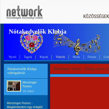
Nótakedvelők Klubja
Nyitó
Tagok
Képek
Videók
Hírek
Fórum
Lin
Monzinger Ferenc - Rózsa, rózsa, s
Nótakedvelők Klubja
videógalériái
Monzinger
Ferenc
18 videó
Monzinger Ferenc -
Megkérdeztem egy virágtól