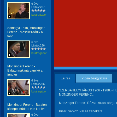
6 éve
Látták:207
kustragabor
Somogyi Erika, Monzinger
Ferenc - Most kezdődik a
tánc
6 éve
Látták:236
kustragabor
Monzinger Ferenc -
Balatonnak márványkő a
feneke
Leírás
Videó beágyazása
6 éve
Látták:256
SZERDAHELYI JÁNOS 1906 - 1988. - 
kustragabor
MONZINGER FERENC..
Monzinger Ferenc : Rózsa, rózsa, sárga 
Monzinger Ferenc - Balaton
közepe, náddal van kerítve
Kísér: Sárközi Pál és zenekara
6 éve