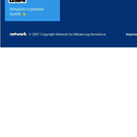
Böngéssz a galériák
között!
© 2007 Copyright Network.hu Minden jog fenntartva.
Impre