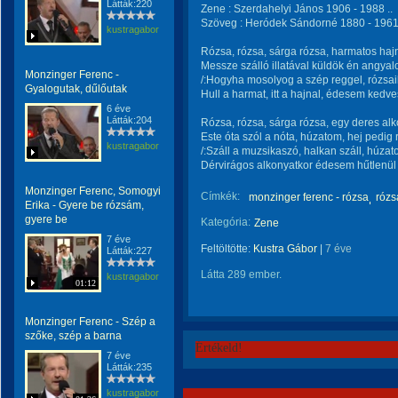
Látták:220
Zene : Szerdahelyi János 1906 - 1988 ..
Szöveg : Heródek Sándorné 1880 - 1961 
kustragabor
Rózsa, rózsa, sárga rózsa, harmatos haj
Messze szálló illatával küldök én angyal
Monzinger Ferenc -
/:Hogyha mosolyog a szép reggel, rózsaill
Gyalogutak, dűlőutak
Hull a harmat, itt a hajnal, édesem kedve
6 éve
Látták:204
Rózsa, rózsa, sárga rózsa, egy deres al
Este óta szól a nóta, húzatom, hej pedig 
kustragabor
/:Száll a muzsikaszó, halkan száll, húza
Dérvirágos alkonyatkor édesem hűtlenül e
Monzinger Ferenc, Somogyi
Címkék:
monzinger ferenc - rózsa
rózs
Erika - Gyere be rózsám,
gyere be
Kategória:
Zene
7 éve
Feltöltötte:
Kustra Gábor
|
7 éve
Látták:227
Látta 289 ember.
kustragabor
01:12
Monzinger Ferenc - Szép a
szőke, szép a barna
Értékeld!
7 éve
Látták:235
kustragabor