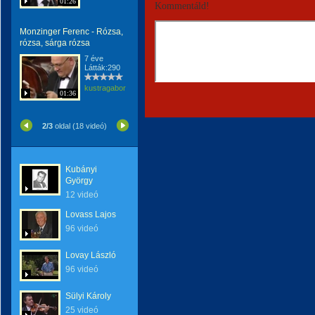
01:26
Kommentáld!
Monzinger Ferenc - Rózsa,
rózsa, sárga rózsa
7 éve
Látták:290
kustragabor
01:36
2/3
oldal (18 videó)
Kubányi
György
12 videó
Lovass Lajos
96 videó
Lovay László
96 videó
Sülyi Károly
25 videó