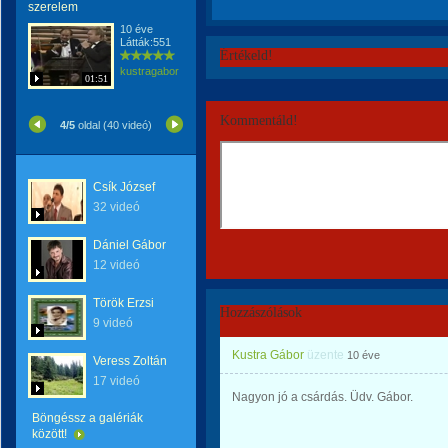
szerelem
10 éve
Látták:551
Értékeld!
kustragabor
01:51
Kommentáld!
4/5
oldal (40 videó)
Csík József
32 videó
Dániel Gábor
12 videó
Török Erzsi
Hozzászólások
9 videó
Kustra Gábor
üzente
10 éve
Veress Zoltán
17 videó
Nagyon jó a csárdás. Üdv. Gábor.
Böngéssz a galériák
között!