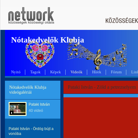
Nótakedvelők Klubja
Nyitó
Tagok
Képek
Videók
Hírek
Fórum
Lin
Pataki István - Zöld a petrezselyem
Nótakedvelők Klubja
videógalériái
Pataki István
40 videó
Pataki István - Ördög bújt a
vonóba