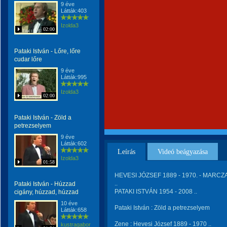
9 éve
Látták:403
Izolda3
02:00
Pataki István - Lőre, lőre
cudar lőre
9 éve
Látták:995
Izolda3
02:00
Pataki István - Zöld a
petrezselyem
9 éve
Látták:602
Leírás
Videó beágyazása
Izolda3
01:58
HEVESI JÓZSEF 1889 - 1970. - MARCZ
..
Pataki István - Húzzad
PATAKI ISTVÁN 1954 - 2008 ..
cigány, húzzad, húzzad
10 éve
Pataki István : Zöld a petrezselyem
Látták:658
Zene : Hevesi József 1889 - 1970 ..
kustragabor