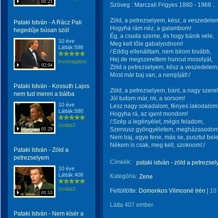
01:21
Szöveg : Marczali Frigyes 1880 - 1968 ..
Zöld, a petrezselyem, kész, a veszedele
Pataki István - A Rácz Pali
Hogyha rám néz, a galambom!
hegedűje búsan szól
Ég, a csuda szeme, és hogy bánik vele,
10 éve
Meg kell tőle gabalyodnom!
Látták:598
/:Eddig ellenálltam, nem bírom tovább,
Hej de megszerettem huncut mosolyát,
kustragabor
02:04
Zöld a petrezselyem, kész a veszedelem
Most már baj van, a nemjóját!:/
Pataki István - Kossuth Lajos
Zöld, a petrezselyem, bánt, a nagy szere
nem tud menni a bálba
Jól tudom már, mi, a sorsom!
10 éve
Lesz nagy sokadalom, fényes lakodalom
Látták:580
Hogyha rá, az igent mondom!
/:Szép a legényélet, mégis feladom,
Izolda3
01:29
Szervusz gyöngyéletem, megházasodom
Nem baj, egye fene, más se, pusztul bele
Nékem is csak, meg kell, szoknom!:/
Pataki István - Zöld a
petrezselyem
Címkék:
pataki istván - zöld a petrezse
10 éve
Látták:408
Kategória:
Zene
Izolda3
Feltöltötte:
Domonkos Vilmosné Irén
|
10
01:53
Látta 407 ember.
Pataki István - Nem kísér a