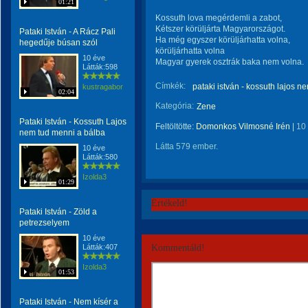
01:21
Kossuth lova megérdemli a zabot,
Kétszer körüljárta Magyarországot.
Pataki István - A Rácz Pali
Ha még egyszer körüljárhatta volna,
hegedűje búsan szól
körüljárhatta volna
10 éve
Magyar gyerek osztrák baka nem volna.
Látták:598
Címkék:
pataki istván - kossuth lajos 
kustragabor
02:04
Kategória:
Zene
Pataki István - Kossuth Lajos
Feltöltötte:
Domonkos Vilmosné Irén
|
10
nem tud menni a bálba
Látta 579 ember.
10 éve
Látták:580
Izolda3
01:29
Értékeld!
Pataki István - Zöld a
petrezselyem
10 éve
Látták:407
Kommentáld!
Izolda3
01:53
Pataki István - Nem kísér a