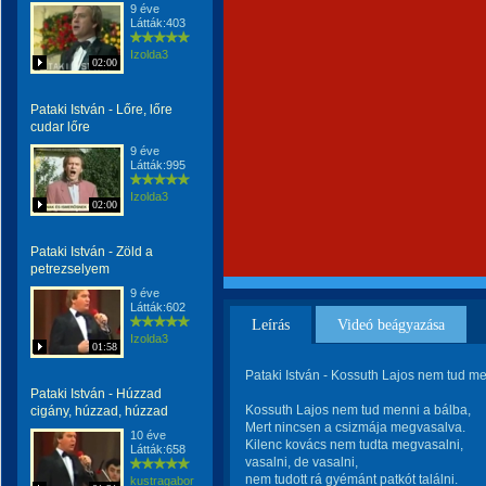
9 éve
Látták:403
Izolda3
02:00
Pataki István - Lőre, lőre
cudar lőre
9 éve
Látták:995
Izolda3
02:00
Pataki István - Zöld a
petrezselyem
9 éve
Látták:602
Leírás
Videó beágyazása
Izolda3
01:58
Pataki István - Kossuth Lajos nem tud m
Pataki István - Húzzad
Kossuth Lajos nem tud menni a bálba,
cigány, húzzad, húzzad
Mert nincsen a csizmája megvasalva.
10 éve
Kilenc kovács nem tudta megvasalni,
Látták:658
vasalni, de vasalni,
nem tudott rá gyémánt patkót találni.
kustragabor