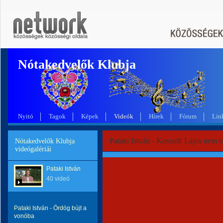
Nótakedvelők Klubja
Nyitó
Tagok
Képek
Videók
Hírek
Fórum
Lin
Pataki István - Kossuth Lajos nem t
Nótakedvelők Klubja
videógalériái
Pataki István
40 videó
Pataki István - Ördög bújt a
vonóba