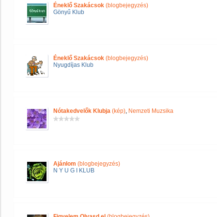
Éneklő Szakácsok
(blogbejegyzés)
Gönyű Klub
Éneklő Szakácsok
(blogbejegyzés)
Nyugdíjas Klub
Nótakedvelők Klubja
(kép)
,
Nemzeti Muzsika
Ajánlom
(blogbejegyzés)
N Y U G I KLUB
Figyelem Olvasd el
(blogbejegyzés)