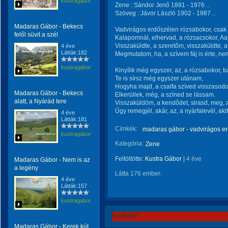
kustragabor
Zene : Sándor Jenő 1891 - 1976 ..
Szöveg : Jávor László 1902 - 1987 ..
Madaras Gábor - Bekecs
Vadvirágos erdőszélen rózsabokor, csak t
felől süvit a szél
Kalapomnál, elhervad, a rózsacsokor, Aa 
Visszaküldte, a szeretőm, visszaküldte, 
4 éve
Látták:182
Megmutatom, ha, a szívem fáj is érte, nem
kustragabor
Kinyílik még egyszer, az, a rózsabokor, t
Te is sírsz még egyszer utánam,
Hogyha majd, a csalfa szíved visszasodo
Madaras Gábor - Bekecs
Elkerüllek, még, a színed se lássam.
alatt, a Nyárád tere
Visszaküldöm, a kendődet, sirasd, meg, a
Úgy remegjél, akár, az, a nyárfalevél, aki
4 éve
Látták:181
Címkék:
madaras gábor - vadvirágos e
kustragabor
Kategória:
Zene
Feltöltötte:
Kustra Gábor
|
4 éve
Madaras Gábor - Nem is az
a legény
Látta 176 ember.
4 éve
Látták:157
kustragabor
Értékeld!
Madaras Gábor - Kerek kút,