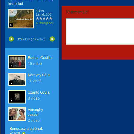
kerek kút
4 éve
Kommentáld!
Látták:160
kustragabor
2/9
oldal (70 videó)
Bordas Cecilia
19 videó
Környey Béla
11 videó
Szántó Gyula
8 videó
Verseghy
József
2 videó
Böngéssz a galériák
között!