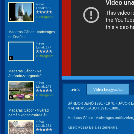
4 éve
Látták:165
kustragabor
Madaras Gábor - Vadvirágos
erdőszélen
4 éve
Látták:177
kustragabor
Madaras Gábor - Ne
ábrándozz orgonáról
4 éve
Látták:149
Leírás
Videó beágyazása
kustragabor
SÁNDOR JENŐ 1891 - 1976. - JÁVOR LÁ
MADARAS GÁBOR 1918-1980..
Madaras Gábor - Nyárád
partján kopott csárda áll
Madaras Gábor : Vadvirágos erdőszélen,
4 éve
Látták:171
Kísér: Rózsa Béla és zenekara