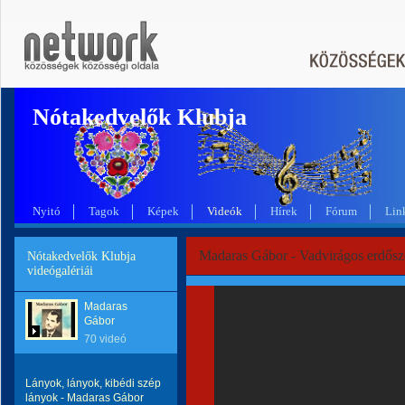
Nótakedvelők Klubja
Nyitó
Tagok
Képek
Videók
Hírek
Fórum
Lin
Madaras Gábor - Vadvirágos erdősz
Nótakedvelők Klubja
videógalériái
Madaras
Gábor
70 videó
Lányok, lányok, kibédi szép
lányok - Madaras Gábor