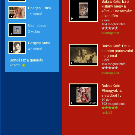
Baksa Kató: Ez a
kislány megy a
Eperjesi Erika
kútra - Édesanyám
15 videó
a kendőm
2 éve
104 megtekintés
Csőr József
3 videó
kustragabor
Gergely Anna
Baksa Kató: De ki
42 videó
tudnám panaszolni
magamat
Böngéssz a galériák
2 éve
100 megtekintés
között!
kustragabor
Baksa Kató -
Elmegyek az
életedből flv
10 éve
03:05
792 megtekintés
Izolda3