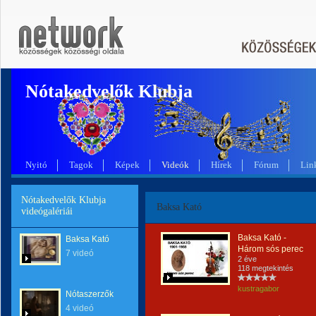
Nótakedvelők Klubja
Nyitó
Tagok
Képek
Videók
Hírek
Fórum
Lin
Nótakedvelők Klubja
Baksa Kató
videógalériái
Baksa Kató -
Baksa Kató
Három sós perec
7 videó
2 éve
118 megtekintés
kustragabor
Nótaszerzők
4 videó