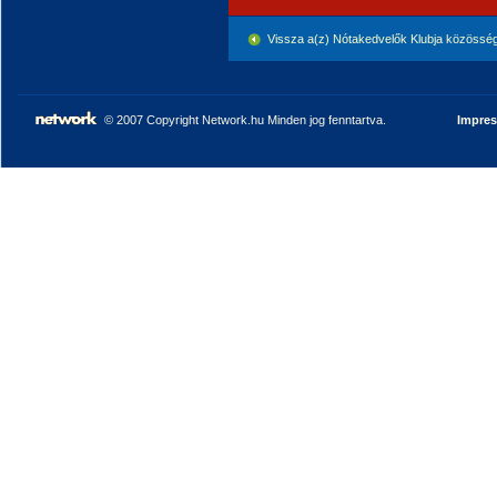
Vissza a(z) Nótakedvelők Klubja közössé
© 2007 Copyright Network.hu Minden jog fenntartva.
Impre