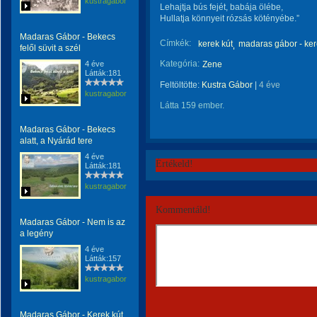
kustragabor
Lehajtja bús fejét, babája ölébe,
Hullatja könnyeit rózsás kötényébe.”
Madaras Gábor - Bekecs
Címkék:
kerek kút
madaras gábor - ker
felől süvit a szél
Kategória:
4 éve
Zene
Látták:181
Feltöltötte:
Kustra Gábor
|
4 éve
kustragabor
Látta 159 ember.
Madaras Gábor - Bekecs
alatt, a Nyárád tere
4 éve
Értékeld!
Látták:181
kustragabor
Kommentáld!
Madaras Gábor - Nem is az
a legény
4 éve
Látták:157
kustragabor
Madaras Gábor - Kerek kút,