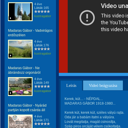
4 éve
Látták:165
kustragabor
Madaras Gábor - Vadvirágos
erdőszélen
4 éve
Látták:176
kustragabor
Madaras Gábor - Ne
ábrándozz orgonáról
4 éve
Látták:149
Leírás
Videó beágyazása
kustragabor
Kerek, kút.... - NÉPDAL...
MADARAS GÁBOR 1918-1980...
Madaras Gábor - Nyárád
partján kopott csárda áll
Kerek kút, kerek kút, széles vályú rajta.
4 éve
Oda jár a babám itatni a vályúra.
Látták:171
Lovát megitatja, magát csinosítja,
Szép piros orcáját vélem csókoltatja.