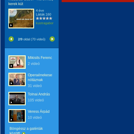
kerek kút
4 éve
Látták:160
kustragabor
2/9
oldal (70 videó)
Mikisits Ferenc
2 videó
Operaénekesek
nótáznak
31 videó
Tolnai András
105 videó
Veress Árpád
10 videó
Böngéssz a galériák
között!