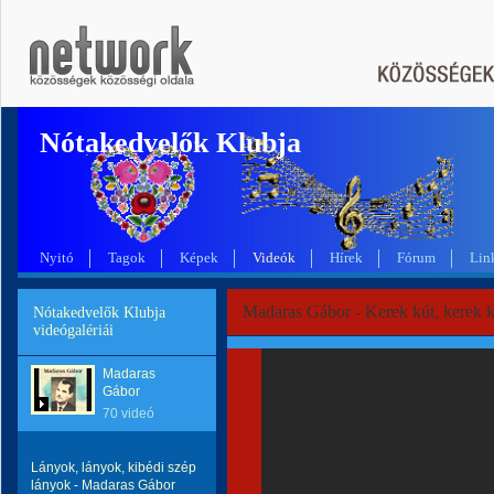
Nótakedvelők Klubja
Nyitó
Tagok
Képek
Videók
Hírek
Fórum
Lin
Madaras Gábor - Kerek kút, kerek k
Nótakedvelők Klubja
videógalériái
Madaras
Gábor
70 videó
Lányok, lányok, kibédi szép
lányok - Madaras Gábor