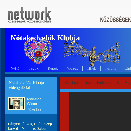
Nótakedvelők Klubja
Nyitó
Tagok
Képek
Videók
Hírek
Fórum
Lin
Madaras Gábor - Bekecs alatt, a Nyá
Nótakedvelők Klubja
videógalériái
Madaras
Gábor
70 videó
Lányok, lányok, kibédi szép
lányok - Madaras Gábor