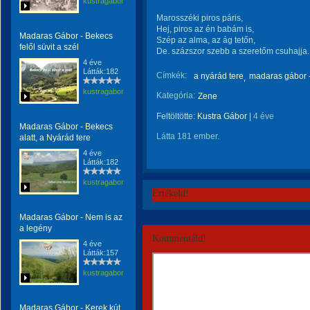
kustragabor
Marosszéki piros páris,
Hej, piros az én babám is,
Madaras Gábor - Bekecs
Szép az alma, az ág tetőn,
felől süvit a szél
De. százszor szebb a szeretőm csuhajja.
4 éve
Látták:182
Címkék:
a nyárád tere
madaras gábor -
kustragabor
Kategória:
Zene
Feltöltötte:
Kustra Gábor
|
4 éve
Madaras Gábor - Bekecs
Látta 181 ember.
alatt, a Nyárád tere
4 éve
Látták:182
kustragabor
Értékeld!
Madaras Gábor - Nem is az
a legény
Kommentáld!
4 éve
Látták:157
kustragabor
Madaras Gábor - Kerek kút,