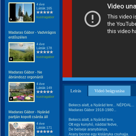
4 éve
Látták:165
kustragabor
Madaras Gábor - Vadvirágos
erdőszélen
4 éve
Látták:178
kustragabor
Madaras Gábor - Ne
ábrándozz orgonáról
4 éve
Látták:149
Leírás
Videó beágyazása
kustragabor
Bekecs alatt, a Nyárád tere... NÉPDAL...
Madaras Gábor 1918-1980...
Madaras Gábor - Nyárád
partján kopott csárda áll
Bekecs alatt, a Nyárád tere,
4 éve
Ott egy kunyhó, náddal fedve,
Látták:171
De belseje aranybánya,
Arany benne egy kislányka csuhajja.