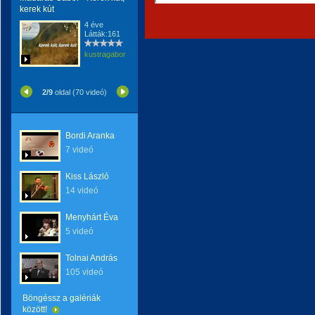
kerek kút
4 éve
Látták:161
kustragabor
2/9
oldal (70 videó)
Bordi Aranka
7 videó
Kiss László
14 videó
Menyhárt Éva
5 videó
Tolnai András
105 videó
Böngéssz a galériák
között!