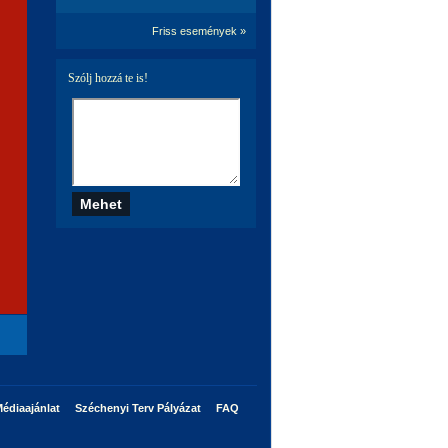
Friss események »
Szólj hozzá te is!
édiaajánlat
Széchenyi Terv Pályázat
FAQ