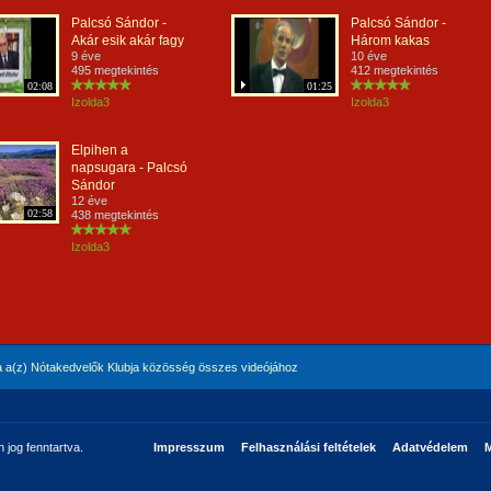
Palcsó Sándor -
Palcsó Sándor -
Akár esik akár fagy
Három kakas
9 éve
10 éve
495 megtekintés
412 megtekintés
02:08
01:25
Izolda3
Izolda3
Elpihen a
napsugara - Palcsó
Sándor
12 éve
02:58
438 megtekintés
Izolda3
 a(z) Nótakedvelők Klubja közösség összes videójához
jog fenntartva.
Impresszum
Felhasználási feltételek
Adatvédelem
M