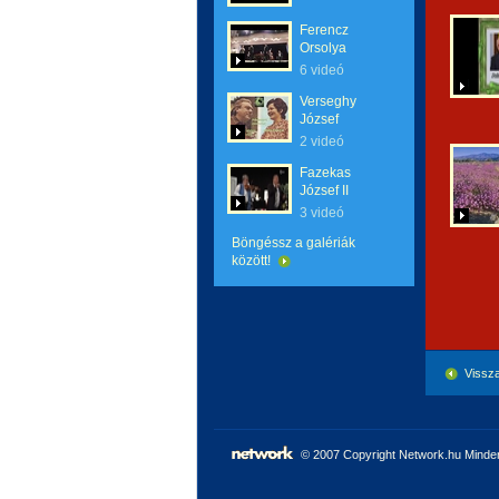
Ferencz
Orsolya
6 videó
Verseghy
József
2 videó
Fazekas
József II
3 videó
Böngéssz a galériák
között!
Vissza
© 2007 Copyright Network.hu Minden 