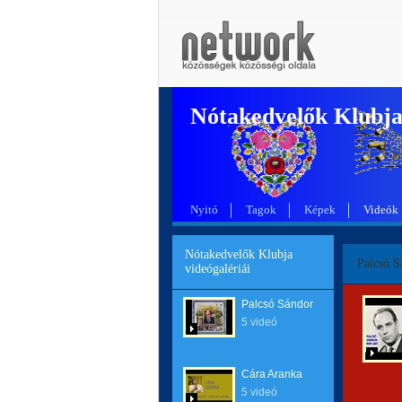
Nótakedvelők Klubj
Nyitó
Tagok
Képek
Videók
Nótakedvelők Klubja
Palcsó S
videógalériái
Palcsó Sándor
5 videó
Cára Aranka
5 videó