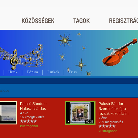
a
Hírek
Fórum
Linkek
Friss
ándor
Palcsó Sándor -
Palcsó Sándor -
Halász csárdás
Szeretnélek újra
4 éve
rózsák között látni
168 megtekintés
7 éve
02:33
229 megtekintés
kustragabor
kustragabor