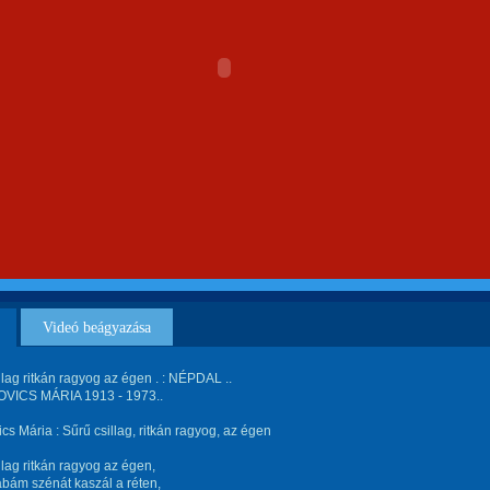
Videó beágyazása
llag ritkán ragyog az égen . : NÉPDAL ..
ICS MÁRIA 1913 - 1973..
cs Mária : Sűrű csillag, ritkán ragyog, az égen
llag ritkán ragyog az égen,
bám szénát kaszál a réten,