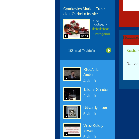
Gyurkovics Mária - Eresz
alatt fészkel a fecske
9 éve
Látták:514
kustragabor
02:14
Hozzászó
Kustra
1/2
oldal (9 videó)
Nagyon 
Kiss Attila
Andor
4 videó
Takács Sándor
2 videó
Udvardy Tibor
5 videó
Vitéz Kókay
István
5 videó