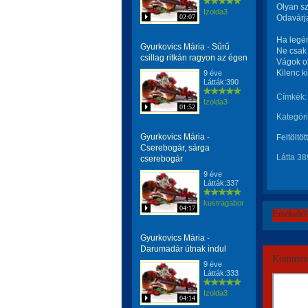
Olyan s
Izolda3
02:07
Odavárj
Ha legén
Gyurkovics Mária - Sűrű
Ne csak 
csillag ritkán ragyon az égen
Vágok ol
Kilenc k
9 éve
Látták:390
Címkék:
Izolda3
01:52
Kategóri
Gyurkovics Mária -
Feltöltöt
Cserebogár, sárga
Látta 38
cserebogár
9 éve
Látták:337
kustragabor
04:17
Értékeld
Gyurkovics Mária -
Darumadár útnak indul
Komment
9 éve
Látták:333
Izolda3
04:14