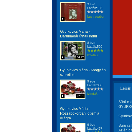
3 éve
Látták:103
kustragabor
Gyurkovics Mária -
Darumadár útnak indul
8 éve
Látták:520
Izolda3
04:27
Gyurkovics Mária - Ahogy én
szeretlek
9 éve
Látták:330
Leírás
Izolda3
02:34
Sűrű csi
GYURKOV
Gyurkovics Mária -
Rózsabokorban jöttem a
Gyurkovi
világra
9 éve
Sűrű csi
Látták:467
Az én ba