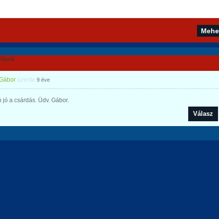
lások
 Gábor
üzente
9 éve
jó a csárdás. Üdv. Gábor.
Válasz