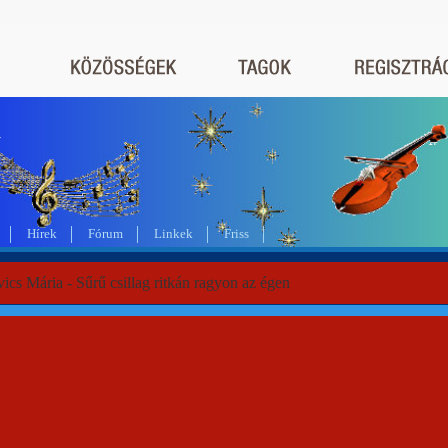
a
Hírek
Fórum
Linkek
Friss
cs Mária - Sűrű csillag ritkán ragyon az égen