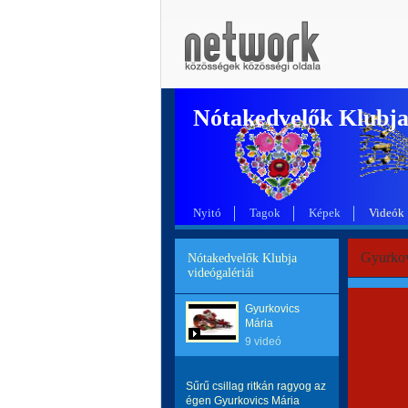
Nótakedvelők Klubj
Nyitó
Tagok
Képek
Videók
Gyurkovi
Nótakedvelők Klubja
videógalériái
Gyurkovics
Mária
9 videó
Sűrű csillag ritkán ragyog az
égen Gyurkovics Mária