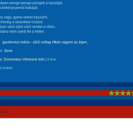
zépen penge-penge-pengeti a kaszáját,
a kökényszemű babáját.
y vagy, gyere velem kaszálni,
mindig a lányokkal cicázni.
yan sűrű-sűrű-sűrű rendet a réten,
islány nem szedi fel a héten.
gyurkovics mária - sűrű csillag ritkán ragyon az égen
a:
Zene
te:
Domonkos Vilmosné Irén
|
9 éve
9 ember.
!
áld!