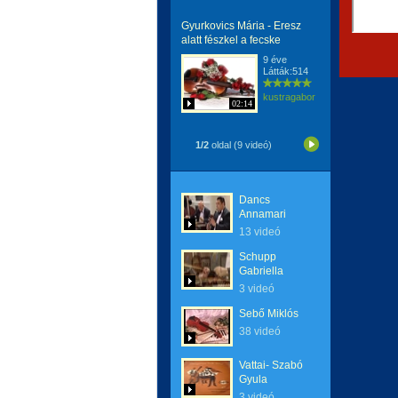
Gyurkovics Mária - Eresz
alatt fészkel a fecske
9 éve
Látták:514
kustragabor
02:14
1/2
oldal (9 videó)
Dancs
Annamari
13 videó
Schupp
Gabriella
3 videó
Sebő Miklós
38 videó
Vattai- Szabó
Gyula
3 videó