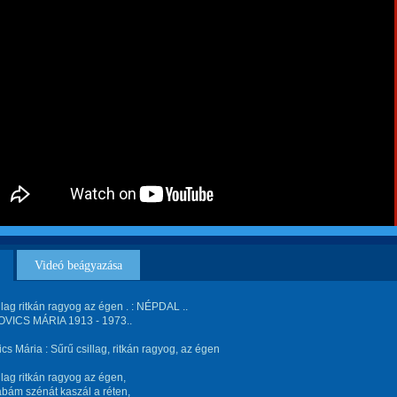
Videó beágyazása
llag ritkán ragyog az égen . : NÉPDAL ..
ICS MÁRIA 1913 - 1973..
cs Mária : Sűrű csillag, ritkán ragyog, az égen
llag ritkán ragyog az égen,
bám szénát kaszál a réten,