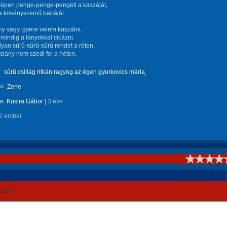
zépen penge-penge-pengeti a kaszáját,
a kökényszemű babáját.
y vagy, gyere velem kaszálni,
mindig a lányokkal cicázni.
yan sűrű-sűrű-sűrű rendet a réten,
islány nem szedi fel a héten.
sűrű csillag ritkán ragyog az égen gyurkovics mária
a:
Zene
te:
Kustra Gábor
|
3 éve
2 ember.
!
áld!