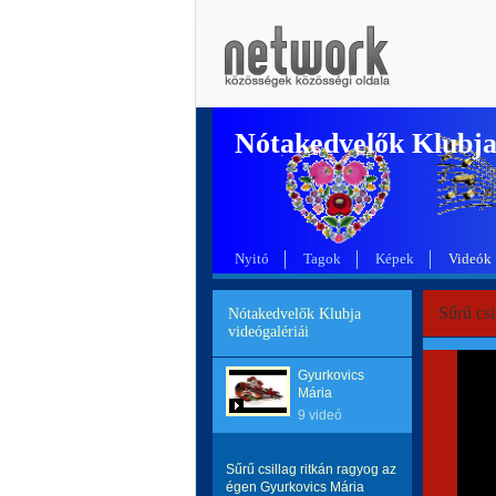
Nótakedvelők Klubj
Nyitó
Tagok
Képek
Videók
Sűrű cs
Nótakedvelők Klubja
videógalériái
Gyurkovics
Mária
9 videó
Sűrű csillag ritkán ragyog az
égen Gyurkovics Mária