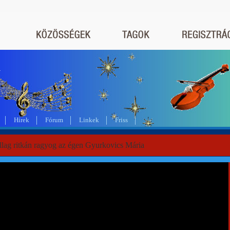
a
Hírek
Fórum
Linkek
Friss
illag ritkán ragyog az égen Gyurkovics Mária