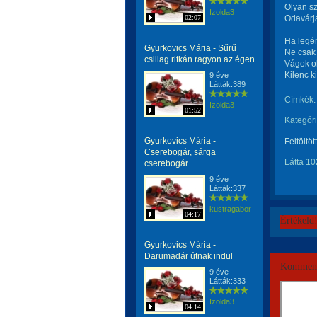
Olyan s
Izolda3
02:07
Odavárj
Ha legén
Gyurkovics Mária - Sűrű
Ne csak 
csillag ritkán ragyon az égen
Vágok ol
Kilenc k
9 éve
Látták:389
Címkék:
Izolda3
01:52
Kategóri
Gyurkovics Mária -
Feltöltöt
Cserebogár, sárga
Látta 10
cserebogár
9 éve
Látták:337
kustragabor
04:17
Értékeld
Gyurkovics Mária -
Darumadár útnak indul
Komment
9 éve
Látták:333
Izolda3
04:14