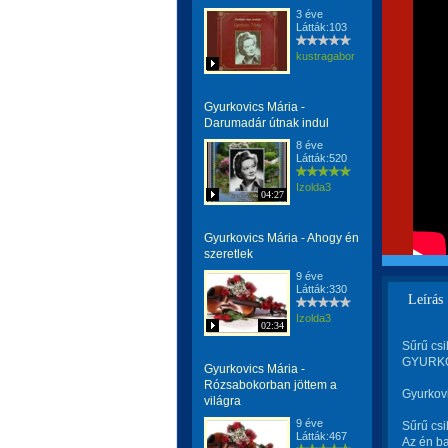
3 éve
Látták:103
kustragabor
Gyurkovics Mária -
Darumadár útnak indul
8 éve
Látták:520
Izolda3
04:27
Gyurkovics Mária - Ahogy én
szeretlek
9 éve
Látták:330
Leírás
Izolda3
02:34
Sűrű csi
GYURKOV
Gyurkovics Mária -
Rózsabokorban jöttem a
Gyurkovi
világra
9 éve
Sűrű csi
Látták:467
Az én ba