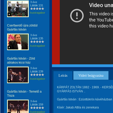
3 éve
Látták:131
kustragabor
Cserfaerdő újra zöldül
Gyárfás István
3 éve
Látták:135
kustragabor
Gyárfás István - Zöld
ablakos kicsi ház
3 éve
Látták:139
Leírás
Videó beágyazása
kustragabor
KÁRPÁT ZOLTÁN 1882 - 1969. - KERSÉK
GYÁRFÁS ISTVÁN ..
Gyárfás István - Temető a
Tisza
Gyárfás István : Ezüsttükrös kávéházban
3 éve
Látták:159
Kísér: Jakab Attila és zenekara
kustragabor