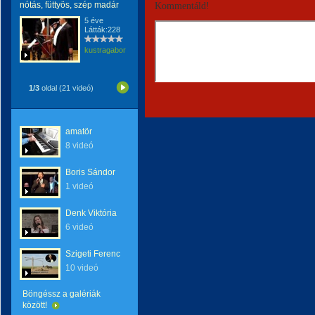
nótás, füttyös, szép madár
Kommentáld!
5 éve
Látták:228
kustragabor
1/3
oldal (21 videó)
amatör
8 videó
Boris Sándor
1 videó
Denk Viktória
6 videó
Szigeti Ferenc
10 videó
Böngéssz a galériák
között!