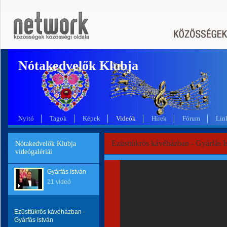
Nótakedvelők Klubja
Nyitó
Tagok
Képek
Videók
Hírek
Fórum
Lin
Ezüsttükrös kávéházban - Gyárfás I
Nótakedvelők Klubja
videógalériái
Gyárfás István
21 videó
Ezüsttükrös kávéházban -
Gyárfás István