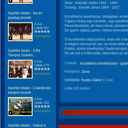
Zene : Kárpáth Zoltán 1882 - 1969 ..
Szöveg : Kersék János 1869 - 1927 ..
Gyárfás István - Ha én
Ezüsttükrös kávéházba’ üldögélek, elmé
gazdag lennék
Cigány húzza egy sarokba’, egy másikb
3 éve
Panaszkodnám, de nincs kinek, bánatoma
Látták:157
De gyere cigány, gyere, néked elmondo
kustragabor
S ha lelkeden általszűrted, vedd elő a h
A világon mennyi bú van, az mind ebbe a
Füstös, zenés kávéházba’ hadd boruljon
Gyárfás István - Cifra
De aki ezt a nótát hallja, leboruljon az a
Tornyos Szánkó...
4 éve
Címkék:
ezüsttükrös kávéházban - gyárf
Látták:173
Kategória:
Zene
kustragabor
Feltöltötte:
Kustra Gábor
|
3 éve
Gyárfás István - Csárdás kis
Látta 130 ember.
kalapot veszek
4 éve
Látták:183
kustragabor
Értékeld!
Gyárfás István - Hallod e