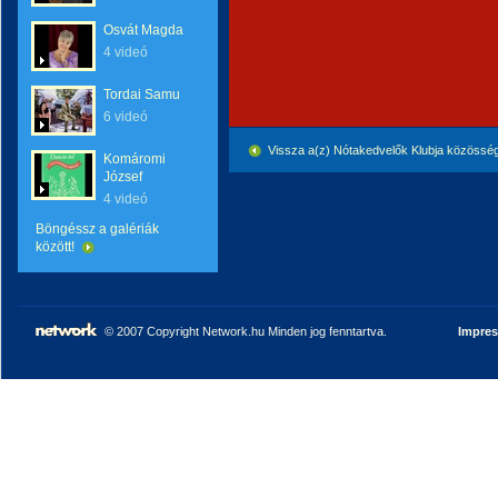
Osvát Magda
4 videó
Tordai Samu
6 videó
Vissza a(z) Nótakedvelők Klubja közössé
Komáromi
József
4 videó
Böngéssz a galériák
között!
© 2007 Copyright Network.hu Minden jog fenntartva.
Impre