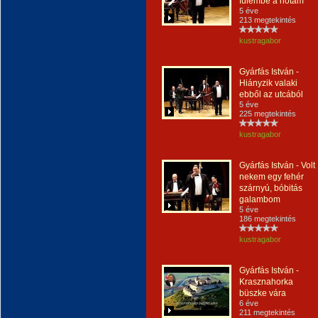
fülembe a nótám
5 éve
213 megtekintés
kustragabor
Gyárfás István -
Hiányzik valaki
ebből az utcából
5 éve
225 megtekintés
kustragabor
Gyárfás István - Volt
nekem egy fehér
szárnyú, bóbitás
galambom
5 éve
186 megtekintés
kustragabor
Gyárfás István -
Krasznahorka
büszke vára
6 éve
211 megtekintés