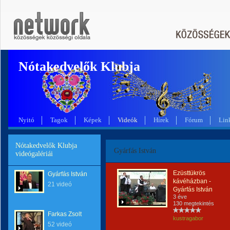
Nótakedvelők Klubja
Nyitó
Tagok
Képek
Videók
Hírek
Fórum
Lin
Nótakedvelők Klubja
Gyárfás István
videógalériái
Ezüsttükrös
Gyárfás István
kávéházban -
21 videó
Gyárfás István
3 éve
130 megtekintés
Farkas Zsolt
kustragabor
52 videó