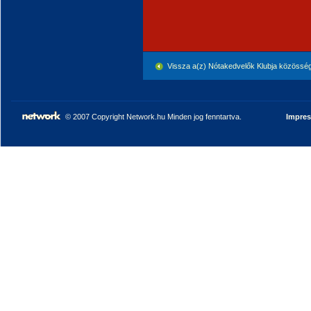
Vissza a(z) Nótakedvelők Klubja közössé
© 2007 Copyright Network.hu Minden jog fenntartva.
Impre