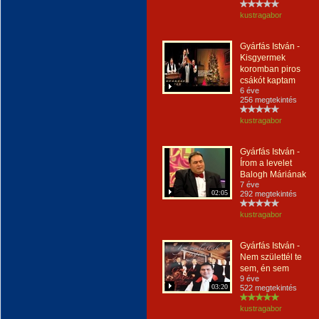
kustragabor
Gyárfás István -
Kisgyermek
koromban piros
csákót kaptam
6 éve
256 megtekintés
kustragabor
Gyárfás István -
Írom a levelet
Balogh Máriának
7 éve
02:05
292 megtekintés
kustragabor
Gyárfás István -
Nem születtél te
sem, én sem
9 éve
03:20
522 megtekintés
kustragabor