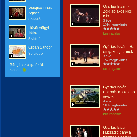
Gyárfás István -
Palojtay Érsek
Zöld ablakos kicsi
Ágnes
ház
6 videó
3 éve
139 megtekintés
Hűvösvölgyi
Ildikó
kustragabor
5 videó
Gyárfás István - Ha
Orbán Sándor
én gazdag lennék
39 videó
3 éve
157 megtekintés
Böngéssz a galériák
kustragabor
között!
Gyárfás István -
Csárdás kis kalapot
veszek
4 éve
183 megtekintés
kustragabor
Gyárfás István -
Húzzad cigány a