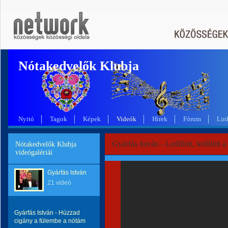
Nótakedvelők Klubja
Nyitó
Tagok
Képek
Videók
Hírek
Fórum
Lin
Gyárfás István - Ledűlött, ledűlött a
Nótakedvelők Klubja
videógalériái
Gyárfás István
21 videó
Gyárfás István - Húzzad
cigány a fülembe a nótám