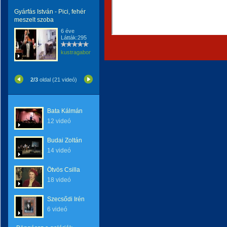
Gyárfás István - Pici, fehér
meszelt szoba
6 éve
Látták:295
kustragabor
2/3
oldal (21 videó)
Bata Kálmán
12 videó
Budai Zoltán
14 videó
Ötvös Csilla
18 videó
Szecsődi Irén
6 videó