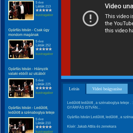
5 éve
Látták:213
kustragabor
Gyárfás István - Csak úgy
mondom magának
5 éve
Látták:252
kustragabor
Gyárfás István - Hiányzik
valaki ebből az utcából
5 éve
Látták:225
Leírás
Videó beágyazása
kustragabor
Ledűlött ledűlött , a szénaboglya teteje .
GYÁRFÁS ISTVÁN...
Gyárfás István - Ledűlött,
ledűlött a szénaboglya teteje
Gyárfás István:Ledűlött, ledűlött , a szén
5 éve
Látták:210
Kísér: Jakab Attila és zenekara
kustragabor