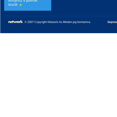
Böngéssz a galériák
között!
© 2007 Copyright Network.hu Minden jog fenntartva.
Impre