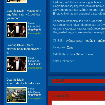
Ledűlött, ledűlött a szénaboglya teteje.
Gólyamadár sej-haj fészket rakott belőle.
Gólyamadár sej-haj szépen kelepel a ház
Gyárfás István - Volt nekem
Elhagyott, elhagyott engemet a szeretőm
egy fehér szárnyú, bóbitás
galambom
Káposzta, káposzta, téli-nyári káposzta.
5 éve
Az édesanyám háza nálam nélkül de árv
Látták:186
Az van a káposzta kacskaringós levelére 
Hogy érted vagyok, rózsám három évig k
kustragabor
Címkék:
gyárfás istván - ledűlött
ledűlö
Gyárfás István - Nem
Kategória:
Zene
hiszem, hogy még egyszer
is
Feltöltötte:
Kustra Gábor
|
5 éve
5 éve
Látták:209
Látta 209 ember.
kustragabor
Gyárfás István -
Értékeld!
Krasznahorka büszke vára
6 éve
Látták:211
Kommentáld!
kustragabor